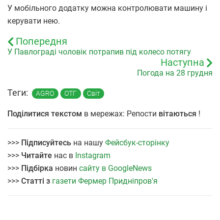
У мобільного додатку можна контролювати машину і
керувати нею.
Попередня
У Павлограді чоловік потрапив під колесо потягу
Наступна
Погода на 28 грудня
Теги:
AGRO
ОТГ
Світ
Поділитися текстом
в мережах: Репости
вітаються
!
>>>
Підписуйтесь
на нашу
Фейсбук-сторінку
>>>
Читайте
нас в
Instagram
>>>
Підбірка
новин
сайту в GoogleNews
>>>
Статті з
газети Фермер Придніпров'я