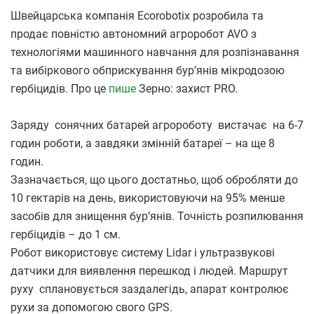
Швейцарська компанія Ecorobotix розробила та
продає повністю автономний агроробот AVO з
технологіями машинного навчання для розпізнавання
та вибіркового обприскування бур’янів мікродозою
гербіцидів. Про це
пише
Зерно: захист PRO.
Заряду сонячних батарей агророботу вистачає на 6-7
годин роботи, а завдяки змінній батареї – на ще 8
годин.
Зазначається, що цього достатньо, щоб обробляти до
10 гектарів на день, використовуючи на 95% менше
засобів для знищення бур’янів. Точність розпилювання
гербіцидів – до 1 см.
Робот використовує систему Lidar і ультразвукові
датчики для виявлення перешкод і людей. Маршрут
руху сплановується заздалегідь, апарат контролює
рухи за допомогою свого GPS.