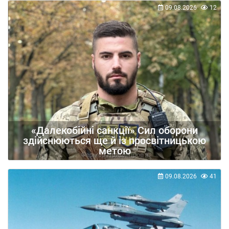
09.08.2026
12
«Далекобійні санкції» Сил оборони
здійснюються ще й із просвітницькою
метою
09.08.2026
41