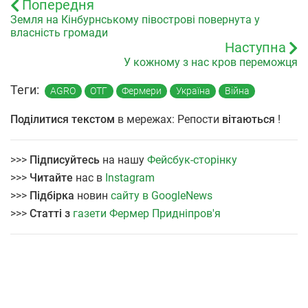
Попередня
Земля на Кінбурнському півострові повернута у
власність громади
Наступна
У кожному з нас кров переможця
Теги:
AGRO
ОТГ
Фермери
Україна
Війна
Поділитися текстом
в мережах: Репости
вітаються
!
>>>
Підписуйтесь
на нашу
Фейсбук-сторінку
>>>
Читайте
нас в
Instagram
>>>
Підбірка
новин
сайту в GoogleNews
>>>
Статті з
газети Фермер Придніпров'я