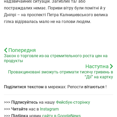
надзвичайних ситуацій. Загиблих та/ або
постраждалих немає. Пориви вітру були помітні й у
Дніпрі – на проспекті Петра Калнишевського велика
гілка відірвалась мало не на голови людям.
Попередня
Закон о торговле из-за стремительного роста цен на
продукты
Наступна
Провакциновані зможуть отримати тисячу гривень в
“Дії” на картку
Поділитися текстом
в мережах: Репости
вітаються
!
>>>
Підписуйтесь
на нашу
Фейсбук-сторінку
>>>
Читайте
нас в
Instagram
>>>
Підбірка
новин
сайту в GoogleNews