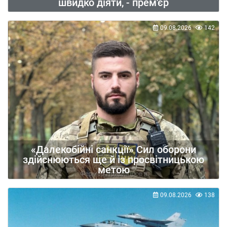
швидко діяти, - прем'єр
09.08.2026
142
«Далекобійні санкції» Сил оборони
здійснюються ще й із просвітницькою
метою
09.08.2026
138