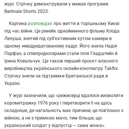
журі. Стрічку демонстрували у межах програми
Berlinale Shorts 2023.
Картина
розповідає
про життя в торішньому Києві
під час війни. Це рімейк однойменного фільму Клода
Лелуша, знятий під суб’єктивним кутом камери в
одному невідредагованому кадрі. Його зняла Надія
Парфан, а співпродюсерами стали Ілля Гладштейн й
Ірина Ковальчук. Це також перший проєкт власного
виробництва українського онлайн-кінотеатру Takflix.
Стрічку зняли за підтримки Британської ради в
Україні.
У журі зазначили, що «режисерці вдалося визволити
корометражку 1976 року і перетворити її на щось
складніше, де нагальність має причини; це пов’язано з
війною, а не з примхою мачо, тим більше, що
український солдат у відпустці — сама жінка».