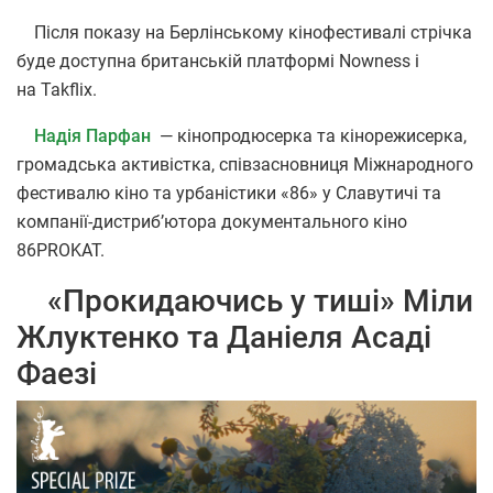
Після показу на Берлінському кінофестивалі стрічка
буде доступна британській платформі Nowness і
на Takflix.
Надія Парфан
— кінопродюсерка та кінорежисерка,
громадська активістка, співзасновниця Міжнародного
фестивалю кіно та урбаністики «86» у Славутичі та
компанії-дистриб’ютора документального кіно
86PROKAT.
«Прокидаючись у тиші» Міли
Жлуктенко та Даніеля Асаді
Фаезі