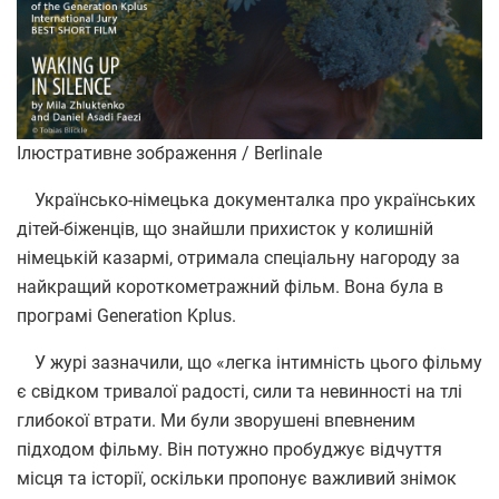
Ілюстративне зображення / Berlinale
Українсько-німецька документалка про українських
дітей-біженців, що знайшли прихисток у колишній
німецькій казармі, отримала спеціальну нагороду за
найкращий короткометражний фільм. Вона була в
програмі Generation Kplus.
У журі зазначили, що «легка інтимність цього фільму
є свідком тривалої радості, сили та невинності на тлі
глибокої втрати. Ми були зворушені впевненим
підходом фільму. Він потужно пробуджує відчуття
місця та історії, оскільки пропонує важливий знімок