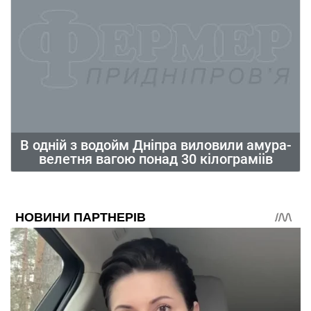
В одній з водойм Дніпра виловили амура-
велетня вагою понад 30 кілограміів