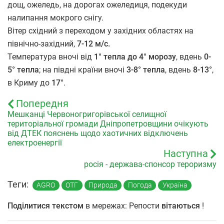
дощ, ожеледь, на дорогах ожеледиця, подекуди
налипання мокрого снігу.
Вітер східний з переходом у західних областях на
північно-західний,
7-12 м/с.
Температура вночі від
1° тепла до 4° морозу
, вдень
0-
5° тепла
; на півдні країни вночі
3-8° тепла
, вдень
8-13°
,
в Криму до
17°
.
Попередня
Мешканці Червоногригорівської селищної
територіальної громади Дніпропетровщини очікують
від ДТЕК пояснень щодо хаотичних відключень
електроенергії
Наступна
росія - держава-спонсор тероризму
Теги:
AGRO
ОТГ
Природа
Погода
Україна
Поділитися текстом
в мережах: Репости
вітаються
!