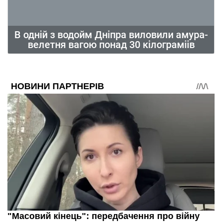
В одній з водойм Дніпра виловили амура-
велетня вагою понад 30 кілограміів