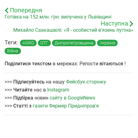
Попередня
Готівка на 152 млн. грн. вилучена у Львівщині
Наступна
Михайло Саакашвілі: «Я - особистий в'язень путіна»
Теги:
AGRO
ОТГ
Дніпропетровщина
Україна
Війна
Поділитися текстом
в мережах: Репости
вітаються
!
>>>
Підписуйтесь
на нашу
Фейсбук-сторінку
>>>
Читайте
нас в
Instagram
>>>
Підбірка
новин
сайту в GoogleNews
>>>
Статті з
газети Фермер Придніпров'я