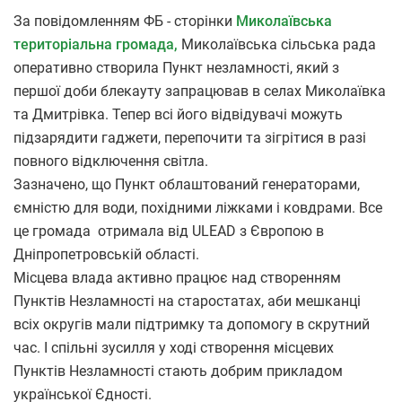
За повідомленням ФБ - сторінки
Миколаївська
територіальна громада,
Миколаївська сільська рада
оперативно створила Пункт незламності, який з
першої доби блекауту запрацював в селах Миколаївка
та Дмитрівка. Тепер всі його відвідувачі можуть
підзарядити гаджети, перепочити та зігрітися в разі
повного відключення світла.
Зазначено, що Пункт облаштований генераторами,
ємністю для води, похідними ліжками і ковдрами. Все
це громада отримала від ULEAD з Європою в
Дніпропетровській області.
Місцева влада активно працює над створенням
Пунктів Незламності на старостатах, аби мешканці
всіх округів мали підтримку та допомогу в скрутний
час. І спільні зусилля у ході створення місцевих
Пунктів Незламності стають добрим прикладом
української Єдності.