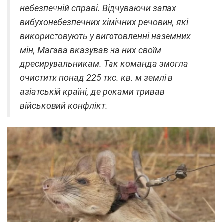
небезпечній справі. Відчуваючи запах
вибухонебезпечних хімічних речовин, які
використовують у виготовленні наземних
мін, Магава вказував на них своїм
дресирувальникам. Так команда змогла
очистити понад 225 тис. кв. м землі в
азіатській країні, де роками тривав
військовий конфлікт.