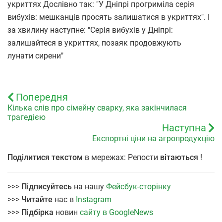
укриттях Дослівно так: "У Дніпрі прогриміла серія
вибухів: мешканців просять залишатися в укриттях". І
за хвилину наступне: "Серія вибухів у Дніпрі:
залишайтеся в укриттях, позаяк продовжують
лунати сирени"
Попередня
Кілька слів про сімейну сварку, яка закінчилася
трагедією
Наступна
Експортні ціни на агропродукцію
Поділитися текстом
в мережах: Репости
вітаються
!
>>>
Підписуйтесь
на нашу
Фейсбук-сторінку
>>>
Читайте
нас в
Instagram
>>>
Підбірка
новин
сайту в GoogleNews