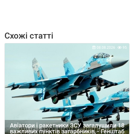
Схожі статті
08.08.2026
95
Авіатори і ракетники ЗСУ загалушили 18
важливих пунктів загарбників, - Генштаб