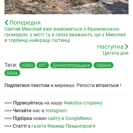
Попередня
Святий Миколай вже знайомиться з Франківською
громадою: у місті та в селах вважають, що у Миколая
в торбинці найкращі гостинці
Наступна
Цитата дня
Теги:
AGRO
ОТГ
Дніпропетровщина
Україна
Війна
Поділитися текстом
в мережах: Репости
вітаються
!
>>>
Підписуйтесь
на нашу
Фейсбук-сторінку
>>>
Читайте
нас в
Instagram
>>>
Підбірка
новин
сайту в GoogleNews
>>>
Статті з
газети Фермер Придніпров'я