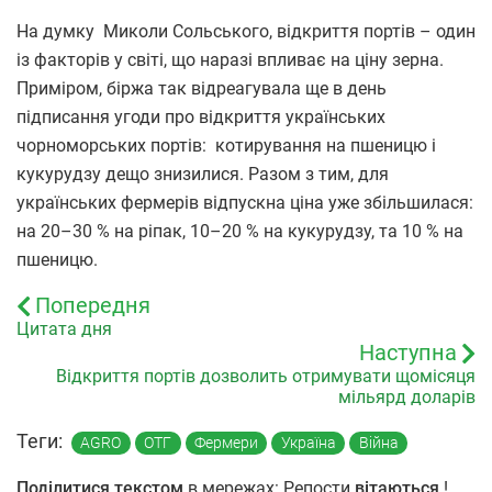
На думку Миколи Сольського, відкриття портів – один
із факторів у світі, що наразі впливає на ціну зерна.
Приміром, біржа так відреагувала ще в день
підписання угоди про відкриття українських
чорноморських портів: котирування на пшеницю і
кукурудзу дещо знизилися. Разом з тим, для
українських фермерів відпускна ціна уже збільшилася:
на 20–30 % на ріпак, 10–20 % на кукурудзу, та 10 % на
пшеницю.
Попередня
Цитата дня
Наступна
Відкриття портів дозволить отримувати щомісяця
мільярд доларів
Теги:
AGRO
ОТГ
Фермери
Україна
Війна
Поділитися текстом
в мережах: Репости
вітаються
!