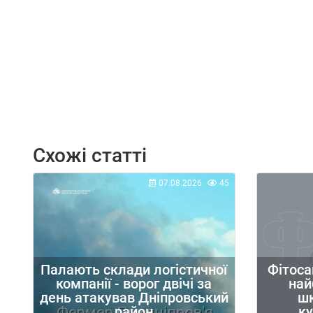
Схожі статті
07.08.2026
45
Фітоса
Палають склади логістичної
най
компанії - ворог двічі за
шк
день атакував Дніпровський
к
район