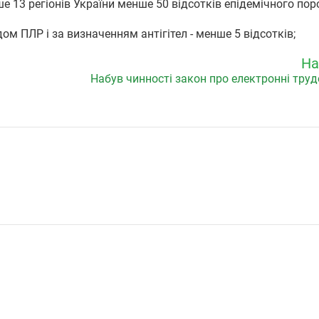
ше 13 регіонів України менше 50 відсотків епідемічного пор
м ПЛР і за визначенням антігітел - менше 5 відсотків;
На
Набув чинності закон про електронні тру