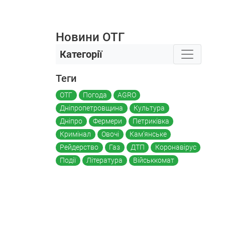
Новини ОТГ
Категорії
Теги
ОТГ
Погода
AGRO
Дніпропетровщина
Культура
Дніпро
Фермери
Петриківка
Кримінал
Овочі
Кам'янське
Рейдерство
Газ
ДТП
Коронавірус
Події
Література
Військкомат