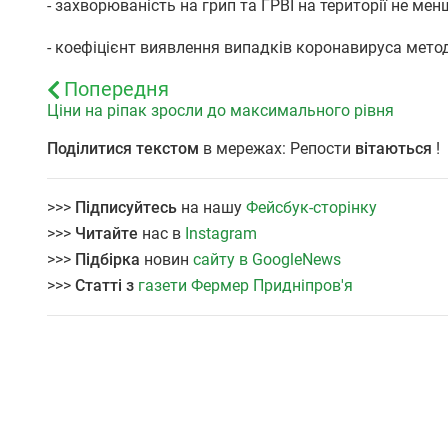
- захворюваність на грип та ГРВІ на території не мен
- коефіцієнт виявлення випадків коронавируса методо
Попередня
Ціни на ріпак зросли до максимального рівня
Поділитися текстом
в мережах: Репости
вітаються
!
>>>
Підписуйтесь
на нашу
Фейсбук-сторінку
>>>
Читайте
нас в
Instagram
>>>
Підбірка
новин
сайту в GoogleNews
>>>
Статті з
газети Фермер Придніпров'я