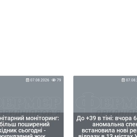
07.08.2026
79
07.08.
нітарний моніторинг:
До +39 в тіні: вчора 
більш поширений
аномальна спе
ідник сьогодні -
встановила нові р
укурудзяний жук
відразу в 13 містах 