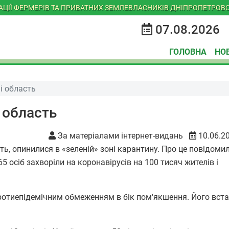
ІАЦІЇ ФЕРМЕРІВ ТА ПРИВАТНИХ ЗЕМЛЕВЛАСНИКІВ ДНІПРОПЕТРОВС
07.08.2026
ГОЛОВНА
НО
 і область
і область
За матеріалами інтернет-видань
10.06.2
ь, опинилися в «зеленій» зоні карантину. Про це повідомил
5 осіб захворіли на коронавірусів на 100 тисяч жителів і
протиепідемічним обмеженням в бік пом'якшення. Його вс