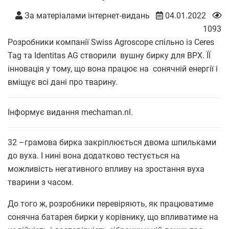
За матеріалами інтернет-видань
04.01.2022
1093
Розробники компанії Swiss Agroscope спільно із Ceres
Tag та Identitas AG створили вушну бирку для ВРХ. ЇЇ
інновація у тому, що вона працює на сонячній енергії і
вміщує всі дані про тварину.
Інформує видання mechaman.nl.
32 –грамова бирка закріплюється двома шпильками
до вуха. І нині вона додатково тестується на
можливість негативного впливу на зростання вуха
тварини з часом.
До того ж, розробники перевіряють, як працюватиме
сонячна батарея бирки у корівнику, що впливатиме на