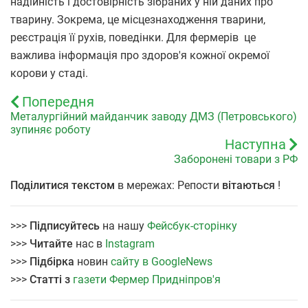
надійність і достовірність зібраних у ній даних про
тварину. Зокрема, це місцезнаходження тварини,
реєстрація її рухів, поведінки. Для фермерів це
важлива інформація про здоров'я кожної окремої
корови у стаді.
Попередня
Металургійний майданчик заводу ДМЗ (Петровського)
зупиняє роботу
Наступна
Заборонені товари з РФ
Поділитися текстом
в мережах: Репости
вітаються
!
>>>
Підписуйтесь
на нашу
Фейсбук-сторінку
>>>
Читайте
нас в
Instagram
>>>
Підбірка
новин
сайту в GoogleNews
>>>
Статті з
газети Фермер Придніпров'я