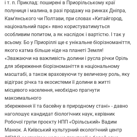
і т. п. Приклад: поширені в Приорільському краї
полуниця і малина, в разі продажу на ринках Дніпра,
Кам’янського чи Полтави, при словах «Китайгород,
національний парк» явно користуватимуться
особливим попитом, а як наслідок і вартістю. І так у
всьому. Бо у Приоріллі ще є унікальне біорізноманіття,
якого катма більше ніде на планеті Земля!
«Зважаючи на важливість долини і русла річки Оріль
для збереження біорізноманіття в національному
масштабі, а також враховуючи ту величезну роль, яку
відіграє річка та екосистеми її долини в житті
місцевого населення, необхідно прагнути
максимального
збереження її та басейну в природному стані» - давно
наголошує кандидат біологічних наук, керівник
Робочої групи проєкту НПП «Орільський» Вадим
Манюк. А Київський культурний екологічний центр