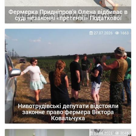
Фермерка Придніпров'я Олена відбиває в
суді незаконні «претензії» Податкової
27.07.2026
1663
Нивотрудівські депутати відстояли
законне право фермера Віктора
Ковальчука
23.06.2026
8046