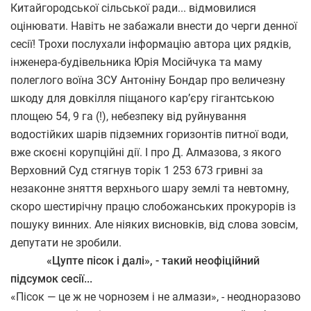
Китайгородської сільської ради... відмовилися
оцінювати. Навіть не забажали внести до черги денної
сесії! Трохи послухали інформацію автора цих рядків,
інженера-будівельника Юрія Мосійчука та маму
полеглого воїна ЗСУ Антоніну Бондар про величезну
шкоду для довкілля піщаного кар’єру гігантською
площею 54, 9 га (!), небезпеку від руйнування
водостійких шарів підземних горизонтів питної води,
вже скоєні корупційні дії. І про Д. Алмазова, з якого
Верховний Суд стягнув торік 1 253 673 гривні за
незаконне зняття верхнього шару землі та невтомну,
скоро шестирічну працю слобожанських прокурорів із
пошуку винних. Але ніяких висновків, від слова зовсім,
депутати не зробили.
«Цупте пісок і далі», - такий неофіційний
підсумок сесії...
«Пісок — це ж не чорнозем і не алмази», - неодноразово