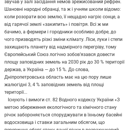
звучав у залі засідання немов зрежисований рефрен.
Шановні народні обранці, та ж і учням школи відомо:
коли розорати всю землю, її нещадно нагріє сонце, а
від гарячої землі «закипить» і повітря. Всі ж ми
бачимо, а фермери і городники особливо добре, до
чого призводять різкі зміни клімату. Ліси, луки і степи
захищають планету від надмірного перегріву, тому
Європейський Союз логічно зобов’язався довести
площу заповідних земель на 2030 рік до 30 % території
держав, а Україна — до 15 %. До слова,
Дніпропетровська область має на цю пору лише
жалюгідні 3, 4 % заповідних земель від площі
території...
Існують і вимоги ст. 82 Водного кодексу України «З
метою збереження екологічного та хімічного стану
річок забороняється споруджувати в їхньому басейні
водосховища і ставки загальним обсягом, що
перевищує обсяг стоку даної річки в розрахунковий