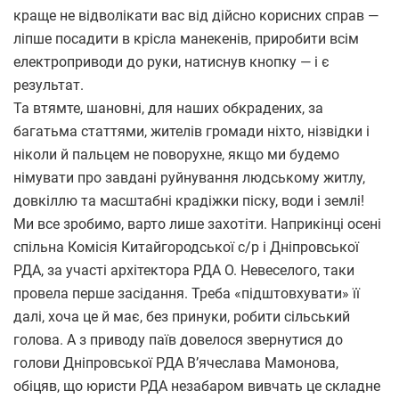
краще не відволікати вас від дійсно корисних справ —
ліпше посадити в крісла манекенів, приробити всім
електроприводи до руки, натиснув кнопку — і є
результат.
Та втямте, шановні, для наших обкрадених, за
багатьма статтями, жителів громади ніхто, нізвідки і
ніколи й пальцем не поворухне, якщо ми будемо
німувати про завдані руйнування людському житлу,
довкіллю та масштабні крадіжки піску, води і землі!
Ми все зробимо, варто лише захотіти. Наприкінці осені
спільна Комісія Китайгородської с/р і Дніпровської
РДА, за участі архітектора РДА О. Невеселого, таки
провела перше засідання. Треба «підштовхувати» її
далі, хоча це й має, без принуки, робити сільський
голова. А з приводу паїв довелося звернутися до
голови Дніпровської РДА В’ячеслава Мамонова,
обіцяв, що юристи РДА незабаром вивчать це складне