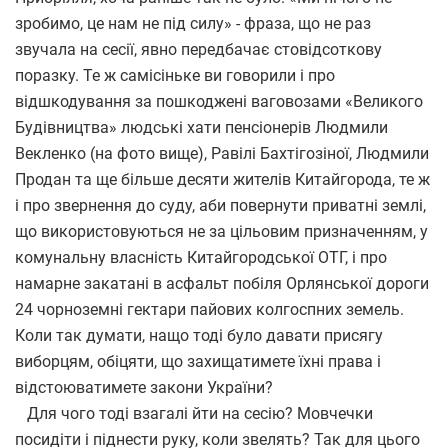
зробимо, це нам не під силу» - фраза, що не раз
звучала на сесії, явно передбачає стовідсоткову
поразку. Те ж самісіньке ви говорили і про
відшкодування за пошкоджені ваговозами «Великого
Будівництва» людські хати пенсіонерів Людмили
Векленко (на фото вище), Равілі Бахтігозіної, Людмили
Продан та ще більше десяти жителів Китайгорода, те ж
і про звернення до суду, аби повернути приватні землі,
що використовуються не за цільовим призначенням, у
комунальну власність Китайгородської ОТГ, і про
намарне закатані в асфальт побіля Орлянської дороги
24 чорноземні гектари пайових колгоспних земель.
Коли так думати, нащо тоді було давати присягу
виборцям, обіцяти, що захищатимете їхні права і
відстоюватимете закони України?
Для чого тоді взагалі йти на сесію? Мовчечки
посидіти і піднести руку, коли звелять? Так для цього