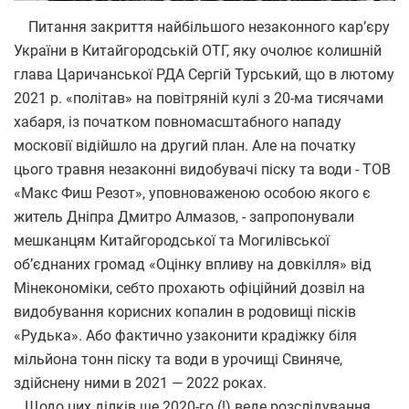
Питання закриття найбільшого незаконного кар’єру
України в Китайгородській ОТГ, яку очолює колишній
глава Царичанської РДА Сергій Турський, що в лютому
2021 р. «політав» на повітряній кулі з 20-ма тисячами
хабаря, із початком повномасштабного нападу
московії відійшло на другий план. Але на початку
цього травня незаконні видобувачі піску та води - ТОВ
«Макс Фиш Резот», уповноваженою особою якого є
житель Дніпра Дмитро Алмазов, - запропонували
мешканцям Китайгородської та Могилівської
об’єднаних громад «Оцінку впливу на довкілля» від
Мінекономіки, себто прохають офіційний дозвіл на
видобування корисних копалин в родовищі пісків
«Рудька». Або фактично узаконити крадіжку біля
мільйона тонн піску та води в урочищі Свиняче,
здійснену ними в 2021 — 2022 роках.
Щодо цих ділків ще 2020-го (!) веде розслідування