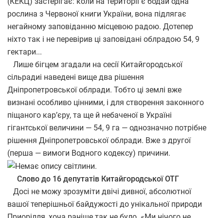
(КЕКЦ) застерігає: коли на території є бодай одна
рослина з Червоної книги України, вона підлягає
негайному заповіданню місцевою радою. Дотепер
ніхто так і не перевірив ці заповідані облрадою 54, 9
гектари...
Лише бігцем згадали на сесії Китайгородської
сільрадиі наведені вище два рішення
Дніпропетровської облради. Тобто ці землі вже
визнані особливо цінними, і для створення законного
піщаного кар’єру, та ще й небаченої в Україні
гігантської величини — 54, 9 га — однозначно потрібне
рішення Дніпропетровської облради. Вже з другої
(перша — вимоги Водного кодексу) причини.
Слово до 16 депутатів Китайгородської ОТГ
Досі не можу зрозуміти двічі дивної, абсолютної
вашої теперішньої байдужості до унікальної природи
Приорілля, хоча раніше так не було. «Ми нічого не