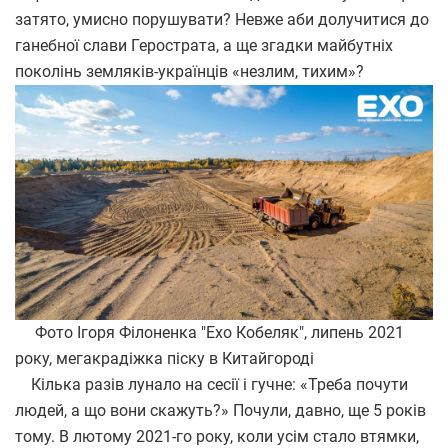
затято, умисно порушувати? Невже аби долучитися до
ганебної слави Герострата, а ще згадки майбутніх
поколінь земляків-українців «незлим, тихим»?
Фото Ігоря Філоненка "Ехо Кобеляк", липень 2021
року, мегакрадіжка піску в Китайгороді
Кілька разів лунало на сесії і гучне: «Треба почути
людей, а що вони скажуть?» Почули, давно, ще 5 років
тому. В лютому 2021-го року, коли усім стало втямки,