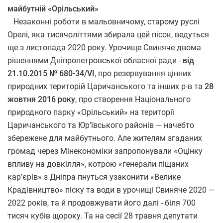
майбутній «Орільський»
Незаконні роботи в мальовничому, старому руслі
Орелі, яка тисячоліттями збирала цей пісок, ведуться
ще з листопада 2020 року. Урочище Свиняче двома
рішеннями Дніпропетровської обласної ради -
від
21.10.2015 № 680-34/VI
, про резервування цінних
природних територій Царичанського та інших р-в та
28
жовтня 2016 року
, про створення Національного
природного парку «Орільський» на території
Царичанського та Юр'ївського районів — начебто
збережене для майбутнього. Але жителям згаданих
громад через Мінекономіки запропонували «Оцінку
впливу на довкілля», котрою «генерали піщаних
кар’єрів» з Дніпра пнуться узаконити «Велике
Крадівництво» піску та води в урочищі Свиняче 2020 —
2022 років, та й продовжувати його далі - біля 700
тисяч кубів щороку. Та на сесії 28 травня депутати