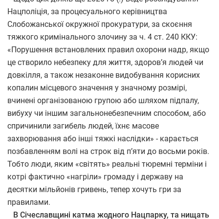
Нацполіція, за процесуального керівництва
Слобожанської окружної прокуратури, за скоєння
тяжкого кримінального злочину за ч. 4 ст. 240 ККУ:
«Порушення встановлених правил охорони надр, якщо
це створило небезпеку для життя, здоров’я людей чи
довкілля, а також незаконне видобування корисних
копалин місцевого значення у значному розмірі,
вчинені організованою групою або шляхом підпалу,
вибуху чи іншим загальнонебезпечним способом, або
спричинили загибель людей, їхнє масове
захворювання або інші тяжкі наслідки» - карається
позбавленням волі на строк від п’яти до восьми років.
Тобто люди, яким «світять» реальні тюремні терміни і
котрі фактично «нагріли» громаду і державу на
десятки мільйонів гривень, тепер хочуть гри за
правилами.
В Січеславщині катма жодного Нацпарку, та нищать