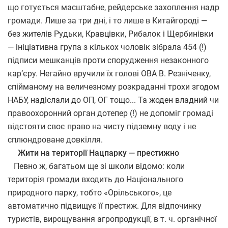
що готується масштабне, рейдерське захоплення надр
громади. Лише за три дні, і то лише в Китайгороді —
без жителів Рудьки, Кравцівки, Рибалок і Щербинівки
— ініціативна група з кількох чоловік зібрала 454 (!)
підписи мешканців проти спорудження незаконного
кар’єру. Негайно вручили їх голові ОВА В. Резніченку,
спійманому на величезному розкраданні трохи згодом
НАБУ, надіслали до ОП, ОГ тощо... Та жоден владний чи
правоохоронний орган дотепер (!) не допоміг громаді
відстояти своє право на чисту підземну воду і не
сплюндроване довкілля.
Жити на території Нацпарку — престижно
Певно ж, багатьом ще зі школи відомо: коли
територія громади входить до Національного
природного парку, тобто «Орільського», це
автоматично підвищує її престиж. Для відпочинку
туристів, вирощування агропродукції, в т. ч. органічної