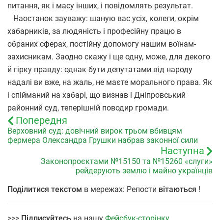
питання, як і масу інших, і повідомлять результат.
Наостанок зауважу: шаную вас усіх, колеги, окрім
хабарників, за людяність і професійну працю в
обраних сферах, постійну допомогу нашим воїнам-
захисникам. Заодно скажу і ще одну, може, для декого
й гірку правду: однак бути депутатами від народу
надалі ви вже, на жаль, не маєте морального права. Як
і спійманий на хабарі, що визнав і Дніпровський
районний суд, теперішній поводир громади.
Попередня
Верховний суд: довічний вирок трьом вбивцям
фермера Олександра Грушки набрав законної сили
Наступна
Законопроєктами №15150 та №15260 «слуги»
рейдерують землю і майно українців
Поділитися текстом
в мережах: Репости
вітаються
!
>>>
Підписуйтесь
на нашу
Фейсбук-сторінку