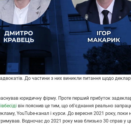
 адвокатів. До частини з них виникли питання щодо декла
 заснував юридичну фірму. Проте перший прибуток задекла
івбесіді
він пояснив це тим, що об'єднання реально запра
кламу, YouTube-канал і курси. До вересня 2021 року, поки 
отримував. Водночас до 2021 року мав близько 30 справ у 