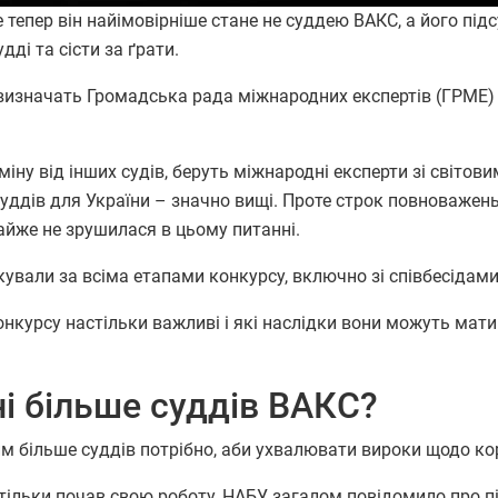
тепер він найімовірніше стане не суддею ВАКС, а його під
ді та сісти за ґрати.
визначать Громадська рада міжнародних експертів (ГРМЕ)
міну від інших судів, беруть міжнародні експерти зі світови
уддів для України – значно вищі. Проте строк повноважен
майже не зрушилася в цьому питанні.
кували за всіма етапами конкурсу, включно зі співбесідами
онкурсу настільки важливі і які наслідки вони можуть мати
і більше суддів ВАКС?
м більше суддів потрібно, аби ухвалювати вироки щодо кор
С тільки почав свою роботу, НАБУ загалом повідомило про п