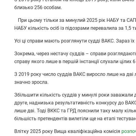
близько 256 особам.
При цьому тільки за минулий 2025 рік НАБУ та САП 
НАБУ кількість осіб із підозрами перевалила за 1,5 т
Усі ці справи мають розглянути судді ВАКС. Зараз їх 
Зокрема, через нестачу суддів – справи розглядають
справу якого лише в першій інстанції слухали цілих 6
З 2019 року число суддів ВАКС виросло лише на дві 
значно зросла.
Збільшити кількість суддів у минулі роки заважали д
друге, наднизька результативність конкурсу до ВАКС
лише дві. Тоді ВККС та ГРД пояснили таку малу кіль
більшість претендентів вилетіли ще на етапі тестув
Влітку 2025 року Вища кваліфікаційна комісія
розпо