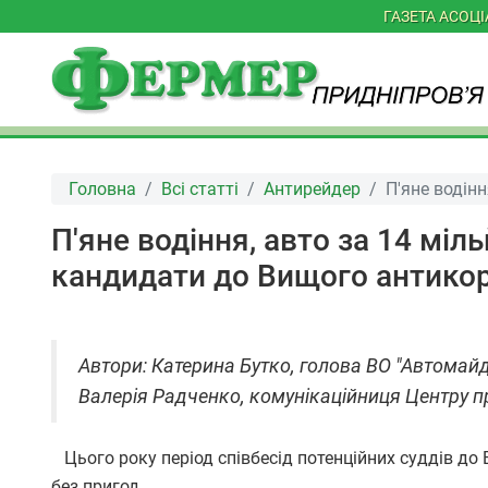
ГАЗЕТА АСОЦ
Головна
Всі статті
Антирейдер
П'яне водінн
П'яне водіння, авто за 14 міль
кандидати до Вищого антико
Автори: Катерина Бутко, голова ВО "Автомай
Валерія Радченко, комунікаційниця Центру про
Цього року період співбесід потенційних суддів до 
без пригод.