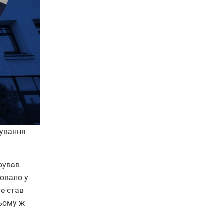
рування
рував
цювало у
не став
цьому ж