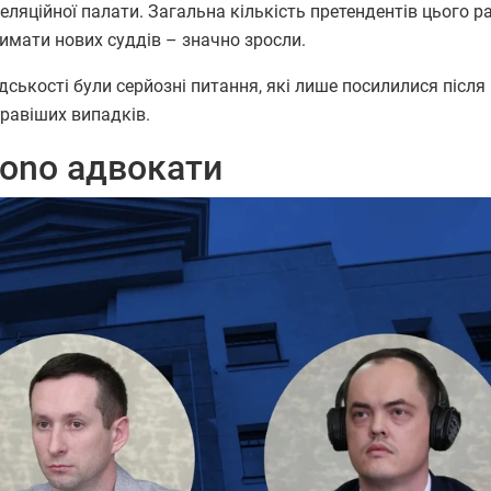
еляційної палати. Загальна кількість претендентів цього р
имати нових суддів – значно зросли.
ськості були серйозні питання, які лише посилилися після
равіших випадків.
bono адвокати