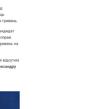
ід
ець
ч гривень.
Кандидат
 справ.
гривень на
і відсутніх
лександру