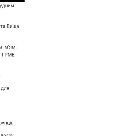
судним.
 та Вища
м імʼям.
ь ГРМЕ
.
 для
упції.
ідозру