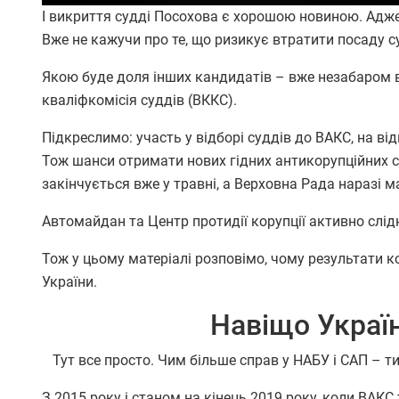
І викриття судді Посохова є хорошою новиною. Адже 
Вже не кажучи про те, що ризикує втратити посаду суд
Якою буде доля інших кандидатів – вже незабаром 
кваліфкомісія суддів (ВККС).
Підкреслимо: участь у відборі суддів до ВАКС, на від
Тож шанси отримати нових гідних антикорупційних с
закінчується вже у травні, а Верховна Рада наразі 
Автомайдан та Центр протидії корупції активно слід
Тож у цьому матеріалі розповімо, чому результати к
України.
Навіщо Україн
Тут все просто. Чим більше справ у НАБУ і САП – ти
З 2015 року і станом на кінець 2019 року, коли ВАК