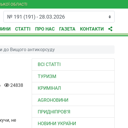
ЬКОЇ ОБЛАСТІ
ВИНИ
СТАТТІ
ПРО НАС
ГАЗЕТА
КОНТАКТИ
ати до Вищого антикорсуду
ВСІ СТАТТІ
ТУРИЗМ
6
24838
КРИМІНАЛ
AGROНОВИНИ
ПРИДНІПРОВ’Я
жучи, не
НОВИНИ УКРАЇНИ