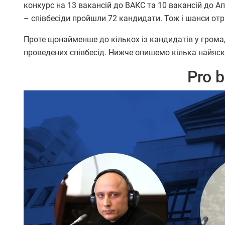
конкурс на 13 вакансій до ВАКС та 10 вакансій до Ап
– співбесіди пройшли 72 кандидати. Тож і шанси отр
Проте щонайменше до кількох із кандидатів у громад
проведених співбесід. Нижче опишемо кілька найяск
Pro 