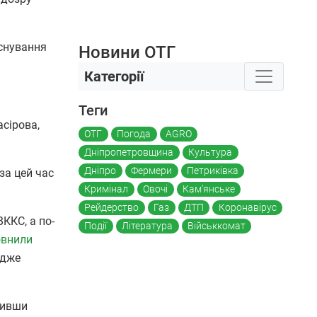
існування
Новини ОТГ
Категорії
Теги
сірова,
ОТГ
Погода
AGRO
Дніпропетровщина
Культура
Дніпро
Фермери
Петриківка
за цей час
Кримінал
Овочі
Кам'янське
Рейдерство
Газ
ДТП
Коронавірус
ККС, а по-
Події
Література
Військкомат
овнили
адже
сивши