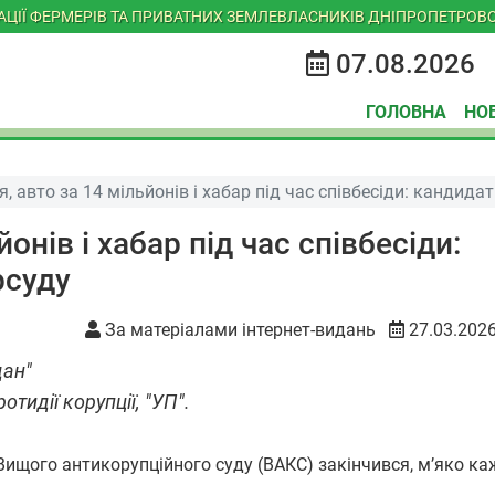
ІАЦІЇ ФЕРМЕРІВ ТА ПРИВАТНИХ ЗЕМЛЕВЛАСНИКІВ ДНІПРОПЕТРОВС
07.08.2026
ГОЛОВНА
НО
я, авто за 14 мільйонів і хабар під час співбесіди: кандид
йонів і хабар під час співбесіди:
рсуду
За матеріалами інтернет-видань
27.03.202
дан"
тидії корупції, "УП".
Вищого антикорупційного суду (ВАКС) закінчився, мʼяко ка