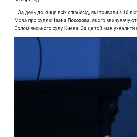
За день до кінця всіх співбесід, які тривали з 16 л
Мова про суддю
Івана Посохова,
якого звинувачують
Солом'янського суду Києва. За це той мав ухвалити 