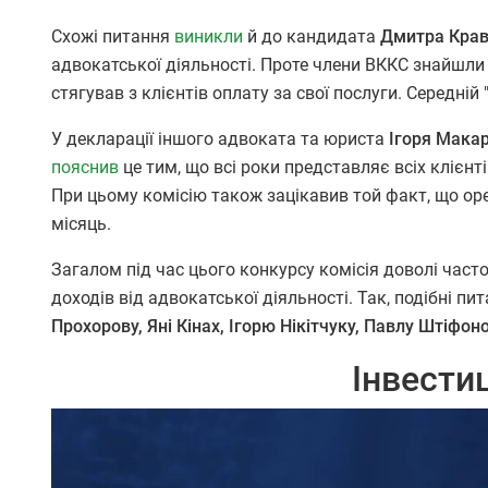
Схожі питання
виникли
й до кандидата
Дмитра Крав
адвокатської діяльності. Проте члени ВККС знайшли 
стягував з клієнтів оплату за свої послуги. Середні
У декларації іншого адвоката та юриста
Ігоря Мака
пояснив
це тим, що всі роки представляє всіх клієнті
При цьому комісію також зацікавив той факт, що ор
місяць.
Загалом під час цього конкурсу комісія доволі част
доходів від адвокатської діяльності. Так, подібні 
Прохорову, Яні Кінах, Ігорю Нікітчуку, Павлу Штіфоно
Інвестиц