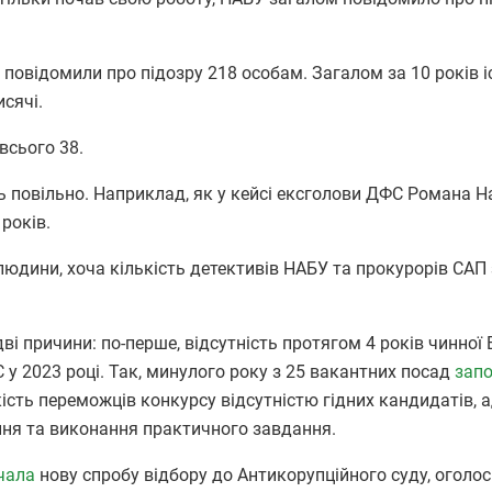
повідомили про підозру 218 особам. Загалом за 10 років 
исячі.
всього 38.
 повільно. Наприклад, як у кейсі ексголови ДФС Романа На
 років.
людини, хоча кількість детективів НАБУ та прокурорів САП 
ві причини: по-перше, відсутність протягом 4 років чинної В
 у 2023 році. Так, минулого року з 25 вакантних посад
зап
кість переможців конкурсу відсутністю гідних кандидатів, 
ання та виконання практичного завдання.
чала
нову спробу відбору до Антикорупційного суду, оголо