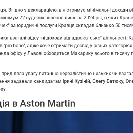
ця.
Згідно з декларацією, він отримує мінімальні доходи в
мінімум 72 судових рішення лише за 2024 рік, в яких Крав
й "чек" за юридичні послуги Кравця складав близько 50 тися
рика
взагалі відсутні доходи від адвокатської діяльності. 
в "pro bono", адже хоче отримати досвід у різних категоріях
енда офісу у Львові обходиться Макарику всього в тисячу 
о приділяла увагу питанню нереалістично низьких чи взагал
питання задавали кандидатам
Ірині Кузіній, Олегу Батюку, О
ву.
ія в Aston Martin