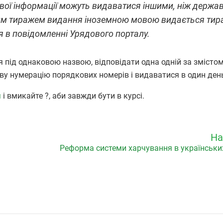
ової інформації можуть видаватися іншими, ніж держав
ним тиражем видання іноземною мовою видається тир
 в повідомленні Урядового порталу.
ся під однаковою назвою, відповідати одна одній за змісто
ову нумерацію порядкових номерів і видаватися в один ден
я
і вмикайте ?, аби завжди бути в курсі.
На
Реформа системи харчування в українськи