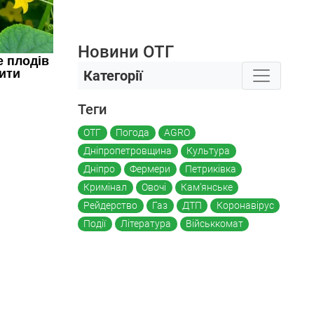
Новини ОТГ
Категорії
Теги
ОТГ
Погода
AGRO
Дніпропетровщина
Культура
Дніпро
Фермери
Петриківка
Кримінал
Овочі
Кам'янське
Рейдерство
Газ
ДТП
Коронавірус
Події
Література
Військкомат