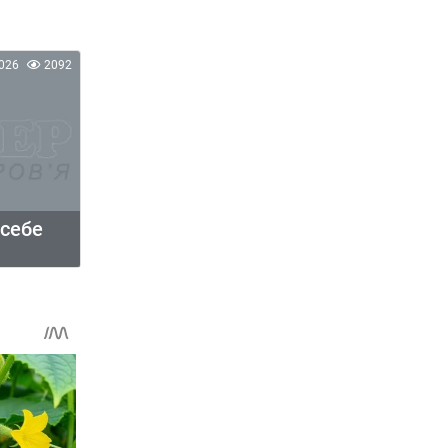
026
2092
 себе