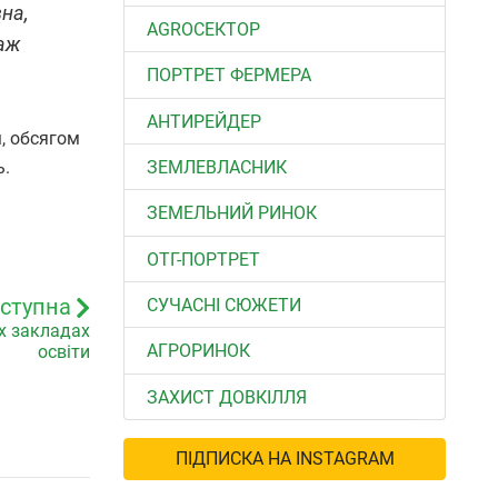
на,
АGROСЕКТОР
аж
ПОРТРЕТ ФЕРМЕРА
АНТИРЕЙДЕР
м, обсягом
ЗЕМЛЕВЛАСНИК
ь.
ЗЕМЕЛЬНИЙ РИНОК
ОТГ-ПОРТРЕТ
ступна
СУЧАСНІ СЮЖЕТИ
х закладах
АГРОРИНОК
освіти
ЗАХИСТ ДОВКІЛЛЯ
ПІДПИСКА НА INSTAGRAM