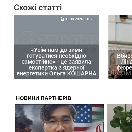
Схожі статті
01.08.2026
280
«Усім нам до зими
готуватися необхідно
Вбив
самостійно» - це заявила
Лін
експертка з ядерної
фюрер
енергетики Ольга КОШАРНА