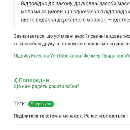
Відповідно до закону, друковані засоби мас
мовами за умови, що одночасно з відповід
цього видання державною мовою», – йдеться
Зазначається, що усі мовні версії повинні видавати
та способом друку, а їх випуски повинні мати однак
Підписуйтесь на YouTube-канал Фермер Придніпров'
Попередня
Що нам радять робити воїни?
Теги:
Література
Поділитися текстом
в мережах: Репости
вітаються
!