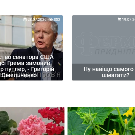
28.07.2026
882
19.07.2
ство сенатора США
дсі Грема замовив
Ну навіщо самого
 путлер, - Григорій
шмагати?
Омельченко