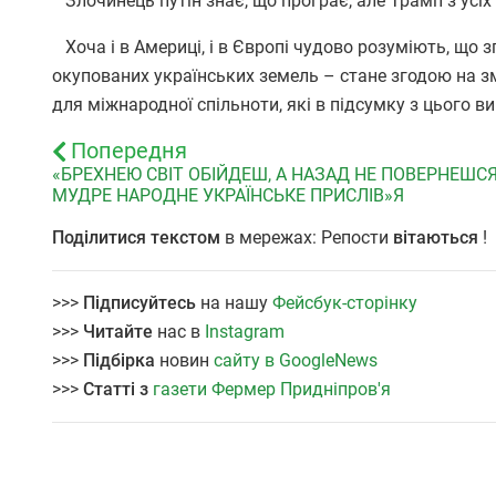
Злочинець путін знає, що програє, але Трамп з усіх
Хоча і в Америці, і в Європі чудово розуміють, що
окупованих українських земель – стане згодою на з
для міжнародної спільноти, які в підсумку з цього в
Попередня
«БРЕХНЕЮ СВІТ ОБІЙДЕШ, А НАЗАД НЕ ПОВЕРНЕШСЯ
МУДРЕ НАРОДНЕ УКРАЇНСЬКЕ ПРИСЛІВ»Я
Поділитися текстом
в мережах: Репости
вітаються
!
>>>
Підписуйтесь
на нашу
Фейсбук-сторінку
>>>
Читайте
нас в
Instagram
>>>
Підбірка
новин
сайту в GoogleNews
>>>
Статті з
газети Фермер Придніпров'я