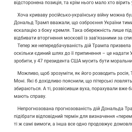
відсторонена позиція, та крім нього мало хто вірить 
Хоча криваву російсько-українську війну можна було
Дональд Трамп вважали, що озброєння України тими 
ескалацію з боку кремля. Така обережність лише пі
відбивати вторгнення московії із зав’язаними за сп
Тепер же непередбачуваність дій Трампа призвела д
оскільки єдиний шлях до її припинення – це надати Ук
зробити, у 47 президента США мусить бути моральний 
Можливо, щоб зрозуміти, як його розводить росія, Т
Моні. Які б дохідливо пояснили, що пітерські ловлять
збираються. А ті, розвісивши вуха, порахували вже ба
мають справу.
Непрогнозована прогнозованість дій Дональда Тра
підібрати відповідний термін для визначення «перем
ті ж самі вимоги, а інша все одно продовжує домовля