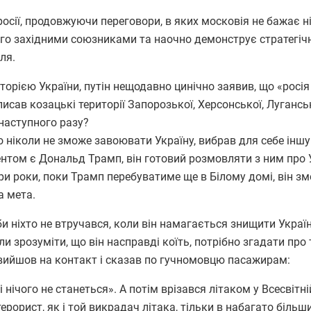
сії, продовжуючи переговори, в яких московія не бажає н
ого західними союзниками та наочно демонструє стратегіч
ля.
орією України, путін нещодавно цинічно заявив, що «росія
писав козацькі території Запорозької, Херсонської, Лугансь
 наступного разу?
ніколи не зможе завоювати Україну, вибрав для себе іншу
нтом є Дональд Трамп, він готовий розмовляти з ним про 
три роки, поки Трамп перебуватиме ще в Білому домі, він з
а мета.
 ніхто не втручався, коли він намагається знищити Украї
 зрозуміти, що він насправді коїть, потрібно згадати про 
, вийшов на контакт і сказав по гучномовцю пасажирам:
 нічого не станеться». А потім врізався літаком у Всесвітн
терорист, як і той викрадач літака, тільки в набагато більши