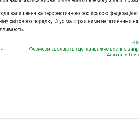
 сил намагається вирвати для нього перемогу з пащі пораз
 згода залишення за терористичною російською федерацією
міну світового порядку. З усіма страшними негативними н
ипливають.
На
» -
Фермери здолають і це, найважче воєнне випр
Анатолій Гай