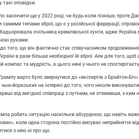
у такі оповідки.
 закінчити ще у 2022 році, чи будь-коли пізніше, проте Дж
самими типами зброї, що є у російської федерації, спрово
дбадьорювала очільника кремлівської хунти, адже Україна
иною руками.
о того, що він фактично стає співучасником продовження 
раїні в рази більше необхідної їй зброї. Але для того, щоб 
компас та мудрість, а цього нині у нього не спостерігаєть
рампу варто було звернутися до «експертів з Брайтон-Біч»
 нью-йоркських на інтересі до того, чого ніколи виконувати
риші від вигідної співпраці з путіним, не зтямивши, з ким 
мпа робить ситуацію наскільки абсурдною, що навіть важ
овин», коли одна сторона постійно висуває неприйнятні ві
тися з нею ні про що.