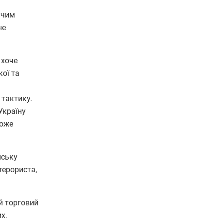
ічим
не
 хоче
кої та
 тактику.
Україну
може
нську
терориста,
ій торговий
х,