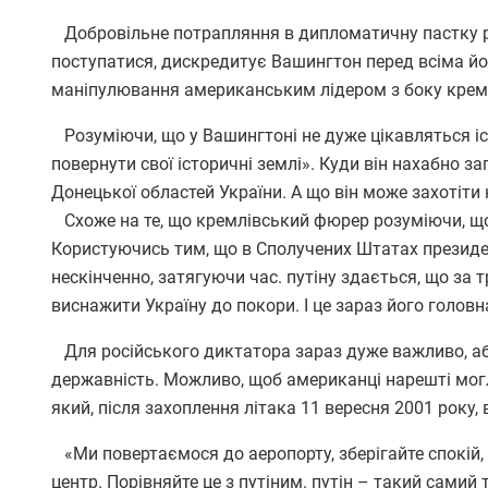
Добровільне потрапляння в дипломатичну пастку ро
поступатися, дискредитує Вашингтон перед всіма й
маніпулювання американським лідером з боку крем
Розуміючи, що у Вашингтоні не дуже цікавляться іст
повернути свої історичні землі». Куди він нахабно за
Донецької областей України. А що він може захотіти
Схоже на те, що кремлівський фюрер розуміючи, що 
Користуючись тим, що в Сполучених Штатах президе
нескінченно, затягуючи час. путіну здається, що за 
виснажити Україну до покори. І це зараз його головн
Для російського диктатора зараз дуже важливо, аби
державність. Можливо, щоб американці нарешті могли
який, після захоплення літака 11 вересня 2001 року
«Ми повертаємося до аеропорту, зберігайте спокій, і
центр. Порівняйте це з путіним. путін – такий самий 