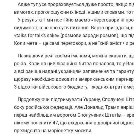
Адже тут усе прораховується дуже просто, якщо під
вимогах, проголошуючи їх іноді іншими словами, то 
У результаті ми постійно маємо «переговори ні про 
видимості, а не про суть питання. Варто пригадати, 
«talks for talk’s sake» (розмови заради розмов), що 
Коли мета – це самі переговори, а не їхній зміст чи
Називаючи речі своїми іменами, можна сказати, що 
років. Коли ця цивілізаційна битва почалася, то у В
а всі раніше надані українцям запевнення та гаранту
щоразу необхідно доводити американським партнера
3 відсотки військового бюджету, і жодних втрат амер
Продовжуючи підтримувати Україну, Сполучені Штати
боку російської федерації. Але Дональд Трамп виріш
перед найбільшим ворогом Сполучених Штатів – ереф
нікому пояснити 47, що входження в довірливі відно
президента на маріонетку москви.