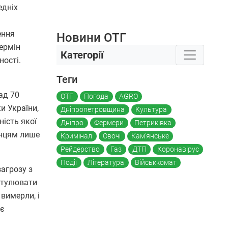
едніх
ення
Новини ОТГ
термін
Категорії
ності.
Теги
ад 70
ОТГ
Погода
AGRO
и України,
Дніпропетровщина
Культура
ність якої
Дніпро
Фермери
Петриківка
анцям лише
Кримінал
Овочі
Кам'янське
Рейдерство
Газ
ДТП
Коронавірус
Події
Література
Військкомат
агрозу з
пітулювати
вимерли, і
ює