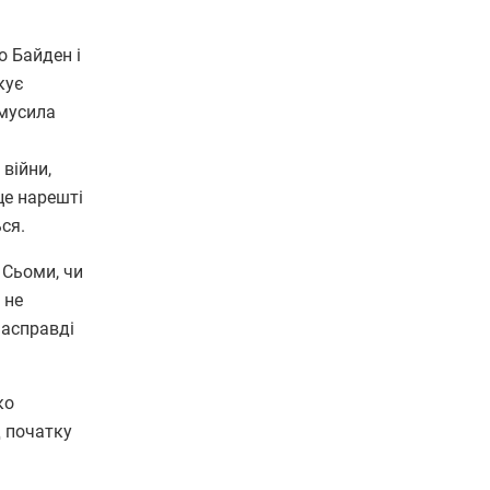
о Байден і
кує
 мусила
війни,
це нарешті
ся.
 Сьоми, чи
 не
насправді
ко
д початку