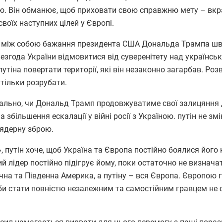
ею. Він обманює, щоб приховати свою справжню мету – вкр
своїх наступних цілей у Європі.
я між собою бажання президента США Дональда Трампа шв
 незгода України відмовитися від суверенітету над українсь
тіна повертати території, які він незаконно загарбав. Роз
 тільки розрубати.
ально, чи Дональд Трамп продовжуватиме свої залицяння
 збільшення ескалації у війні росії з Україною. путін не змі
 ядерну зброю.
путін хоче, щоб Україна та Європа постійно боялися його
ий лідер постійно підігрує йому, поки остаточно не визнач
ічна та Південна Америка, а путіну – вся Європа. Європою 
аби стати повністю незалежним та самостійним гравцем не с