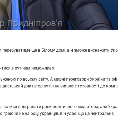
п перебуватиме ще в Білому домі, він зможе виснажити Укр
итися з путіним неможливо
уженою по всьому світу. А мирні переговори України та рф
 рашистський диктатор путін не виявляє готовності до комп
ється відігравати роль політичного медіатора, але Укра
 граючи не на боці українців, він удає, що це нейтральна