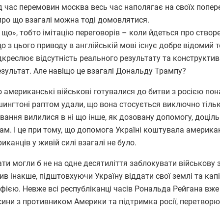
 час перемовин москва весь час наполягає на своїх попер
про що взагалі можна тоді домовлятися.
що», тобто імітацію переговорів – коли йдеться про створ
що з цього приводу в англійській мові існує добре відомий 
підкреслює відсутність реального результату та конструктив
 результат. Але навіщо це взагалі Дональду Трампу?
американські військові готувалися до битви з росією пон
ашингтоні раптом удали, що вона стосується виключно тільк
вання вилилися в ні що інше, як дозовану допомогу, доціль
м. І це при тому, що допомога Україні коштувала америк
иканців у живій силі взагалі не було.
 могли б не на одне десятиліття заблокувати військову з
ив інакше, підштовхуючи Україну віддати свої землі та ка
ією. Невже всі республіканці часів Рональда Рейгана вже 
сини з противником Америки та підтримка росії, перетвор