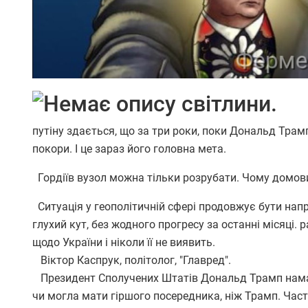
путіну здається, що за три роки, поки Дональд Трам
покори. І це зараз його головна мета.
Гордіїв вузол можна тільки розрубати. Чому домов
Ситуація у геополітичній сфері продовжує бути напр
глухий кут, без жодного прогресу за останні місяці.
щодо України і ніколи її не виявить.
Віктор Каспрук, політолог, "Главред".
Президент Сполучених Штатів Дональд Трамп намага
чи могла мати гіршого посередника, ніж Трамп. Часто