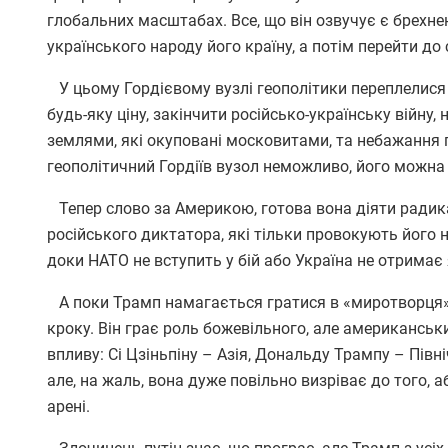
глобальних масштабах. Все, що він озвучує є брехн
українського народу його країну, а потім перейти до 
У цьому Гордієвому вузлі геополітики переплелис
будь-яку ціну, закінчити російсько-українську війну,
землями, які окуповані московитами, та небажання пу
геополітичний Гордіїв вузол неможливо, його можна
Тепер слово за Америкою, готова вона діяти радик
російського диктатора, які тільки провокують його на
доки НАТО не вступить у бій або Україна не отримає
А поки Трамп намагається гратися в «миротворця», 
кроку. Він грає роль божевільного, але американськ
впливу: Сі Цзіньпіну – Азія, Дональду Трампу – Півн
але, на жаль, вона дуже повільно визріває до того, 
арені.