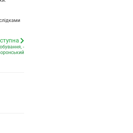
ки.
аслідками
ступна
обування, -
воронський