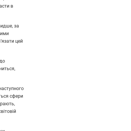
асти в
идше, за
кими
в’язати цей
 до
ниться,
 наступного
аться сфери
грають,
вітовій