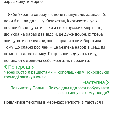
зараз живуть мирно.
Якби Україна одразу, як вони планували, здалася б,
вони б пішли далі — у Казахстан, Киргизстан, усіх
почали б знищувати і нести свій
«
русский мир». І те,
що Україна зараз дає відсіч, це дуже добре. Їх треба
знищувати зсередини, зовні, щодня з цим боротися.
Тому що слабкі росіяни — це безпека народів СНД. Їм
не можна давати силу. Якщо вони відчують силу,
починають довкола себе жерти, як паразити.
Попередня
Через обстріл рашистами Нікопольщини у Покровській
громаді загинув юнак
Наступна
Позичити у Польщі. Як сусідам вдалося побудувати
ефективну систему влади?
Поділитися текстом
в мережах: Репости
вітаються
!