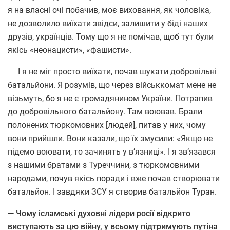
я на власні очі побачив, моє виховання, як чоловіка,
не дозволило виїхати звідси, залишити у біді наших
друзів, українців. Тому що я не помічав, щоб тут були
якісь
«
неонацисти», «фашисти».
І я не міг просто виїхати, почав шукати добровільні
батальйони. Я розумів, що через військкомат мене не
візьмуть, бо я не є громадянином України. Потрапив
до добровільного батальйону. Там воював. Брали
полонених тюркомовних [людей], питав у них, чому
вони прийшли. Вони казали, що їх змусили: «Якщо не
підемо воювати, то зачинять у в’язниці». І я зв’язався
з нашими братами з Туреччини, з тюркомовними
народами, почув якісь поради і вже почав створювати
батальйон. І завдяки ЗСУ я створив батальйон Туран.
— Чому ісламські духовні лідери росії відкрито
виступають за цю війну, у всьому підтримують путіна