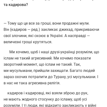
та кадирова?
— Тому що це все за гроші, вони продажні мули.
Він
(
кадиров — ред.) закликає джихад, прикриваючи
свої злочини, які скоює в Україні. А насправді —
величезні гроші крутяться.
Ми хочемо, щоб і наші друзі-українці розуміли, що
іслам не такий агресивний. Ми хочемо показати
зворотний момент, що іслам не такий. Так,
ми мусульмани, прийшли захищати. Багато людей
зараз охочих потрапити до Турану, усі мусульмани. І
в нас не така агресивна релігія.
кадиров і кадировці, які взяли зброю до рук,
не мають жодного стосунку до ісламу, щоб усі
розуміли. І ті люди, які відкрито закликають у війні