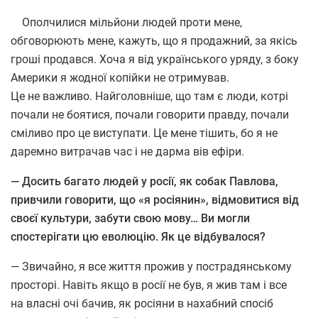
Ополчилися мільйони людей проти мене,
обговорюють мене, кажуть, що я продажний, за якісь
гроші продався. Хоча я від українського уряду, з боку
Америки я жодної копійки не отримував.
Це не важливо. Найголовніше, що там є люди, котрі
почали не боятися, почали говорити правду, почали
сміливо про це виступати. Це мене тішить, бо я не
даремно витрачав час і не дарма вів ефіри.
— Досить багато людей у росії, як собак Павлова,
привчили говорити, що
«
я росіянин», відмовитися від
своєї культури, забути свою мову… Ви могли
спостерігати цю еволюцію. Як це відбувалося?
— Звичайно, я все життя прожив у пострадянському
просторі. Навіть якщо в росії не був, я жив там і все
на власні очі бачив, як росіяни в нахабний спосіб