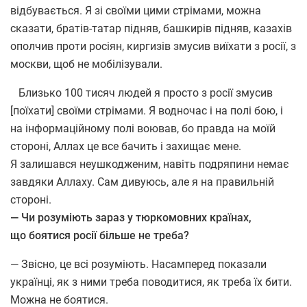
відбувається. Я зі своїми цими стрімами, можна
сказати, братів-татар підняв, башкирів підняв, казахів
ополчив проти росіян, киргизів змусив виїхати з росії, з
москви, щоб не мобілізували.
Близько 100 тисяч людей я просто з росії змусив
[поїхати] своїми стрімами. Я водночас і на полі бою, і
на інформаційному полі воював, бо правда на моїй
стороні, Аллах це все бачить і захищає мене.
Я залишався неушкодженим, навіть подряпини немає
завдяки Аллаху. Сам дивуюсь, але я на правильній
стороні.
— Чи розуміють зараз у тюркомовних країнах,
що боятися росії більше не треба?
— Звісно, це всі розуміють. Насамперед показали
українці, як з ними треба поводитися, як треба їх бити.
Можна не боятися.