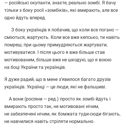
— російські окупанти, знаєте, реально зомбі. Я бачу
тільки з боку росії
«
зомбіків», які вмирають, але все
одно йдуть вперед.
З боку українців я побачив, що коли все погано —
сміються, жартують. Коли все вже кепсько, ти навіть
помреш, при цьому примудряються жартувати,
мотивуватися. І після цього я вже більше став
мотивованим, більше вже не шкодую, що я воюю
на боці України та українців.
Я дуже радий, що в мене з’явилося багато друзів
українців. Українці — це люди, які не фальшиві.
А вони
(
росіяни — ред.) просто як зомбі йдуть і
вмирають просто так, не мотивовані нічим,
не забезпечені нічим, як бомжата туди-сюди бігають,
не навчилися навіть стріляти нормально.