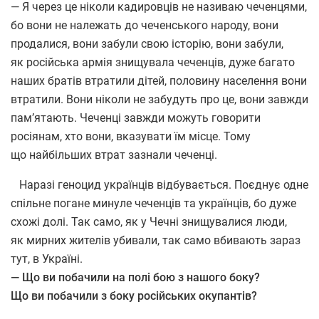
— Я через це ніколи кадировців не називаю чеченцями,
бо вони не належать до чеченського народу, вони
продалися, вони забули свою історію, вони забули,
як російська армія знищувала чеченців, дуже багато
наших братів втратили дітей, половину населення вони
втратили. Вони ніколи не забудуть про це, вони завжди
пам’ятають. Чеченці завжди можуть говорити
росіянам, хто вони, вказувати їм місце. Тому
що найбільших втрат зазнали чеченці.
Наразі геноцид українців відбувається. Поєднує одне
спільне погане минуле чеченців та українців, бо дуже
схожі долі. Так само, як у Чечні знищувалися люди,
як мирних жителів убивали, так само вбивають зараз
тут, в Україні.
— Що ви побачили на полі бою з нашого боку?
Що ви побачили з боку російських окупантів?