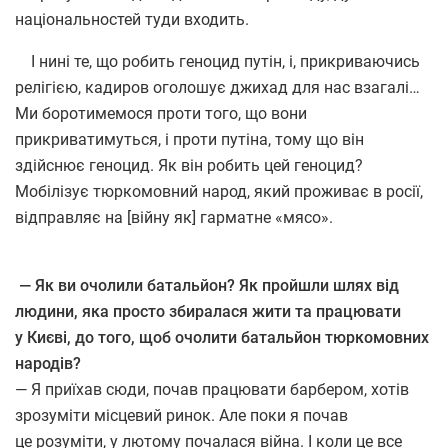
національностей туди входить.
І нині те, що робить геноцид путін, і, прикриваючись
релігією, кадиров оголошує джихад для нас взагалі…
Ми боротимемося проти того, що вони
прикриватимуться, і проти путіна, тому що він
здійснює геноцид. Як він робить цей геноцид?
Мобілізує тюркомовний народ, який проживає в росії,
відправляє на [війну як] гарматне
«
мясо».
— Як ви очолили батальйон? Як пройшли шлях від
людини, яка просто збиралася жити та працювати
у Києві, до того, щоб очолити батальйон тюркомовних
народів?
— Я приїхав сюди, почав працювати барбером, хотів
зрозуміти місцевий ринок. Але поки я почав
це розуміти, у лютому почалася війна. І коли це все