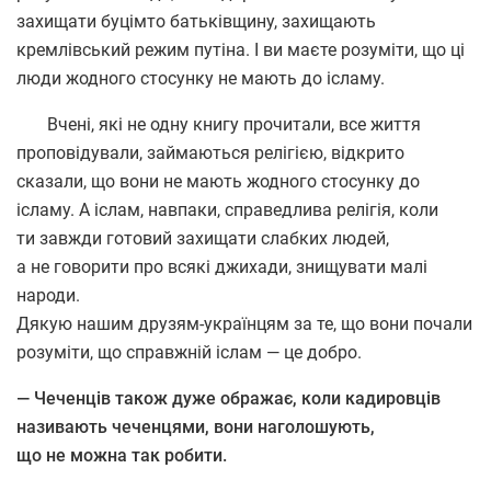
захищати буцімто батьківщину, захищають
кремлівський режим путіна. І ви маєте розуміти, що ці
люди жодного стосунку не мають до ісламу.
Вчені, які не одну книгу прочитали, все життя
проповідували, займаються релігією, відкрито
сказали, що вони не мають жодного стосунку до
ісламу. А іслам, навпаки, справедлива релігія, коли
ти завжди готовий захищати слабких людей,
а не говорити про всякі джихади, знищувати малі
народи.
Дякую нашим друзям-українцям за те, що вони почали
розуміти, що справжній іслам — це добро.
— Чеченців також дуже ображає, коли кадировців
називають чеченцями, вони наголошують,
що не можна так робити.