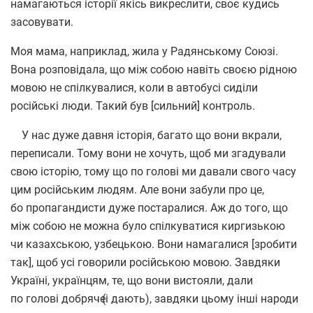
намагаються історії якісь викреслити, своє кудись
засовувати.
Моя мама, наприклад, жила у Радянському Союзі.
Вона розповідала, що між собою навіть своєю рідною
мовою не спілкувалися, коли в автобусі сиділи
російські люди. Такий був [сильний] контроль.
У нас дуже давня історія, багато що вони вкрали,
переписали. Тому вони не хочуть, щоб ми згадували
свою історію, тому що по голові ми давали свого часу
цим російським людям. Але вони забули про це,
бо пропагандисти дуже постаралися. Аж до того, що
між собою не можна було спілкуватися киргизькою
чи казахською, узбецькою. Вони намагалися [зробити
так], щоб усі говорили російською мовою. Завдяки
Україні, українцям, те, що вони вистояли, дали
по голові добряче
(
і дають), завдяки цьому інші народи