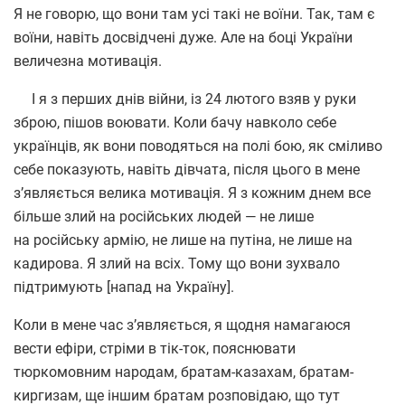
Я не говорю, що вони там усі такі не воїни. Так, там є
воїни, навіть досвідчені дуже. Але на боці України
величезна мотивація.
І я з перших днів війни, із 24 лютого взяв у руки
зброю, пішов воювати. Коли бачу навколо себе
українців, як вони поводяться на полі бою, як сміливо
себе показують, навіть дівчата, після цього в мене
з’являється велика мотивація. Я з кожним днем все
більше злий на російських людей — не лише
на російську армію, не лише на путіна, не лише на
кадирова. Я злий на всіх. Тому що вони зухвало
підтримують [напад на Україну].
Коли в мене час з’являється, я щодня намагаюся
вести ефіри, стріми в тік-ток, пояснювати
тюркомовним народам, братам-казахам, братам-
киргизам, ще іншим братам розповідаю, що тут