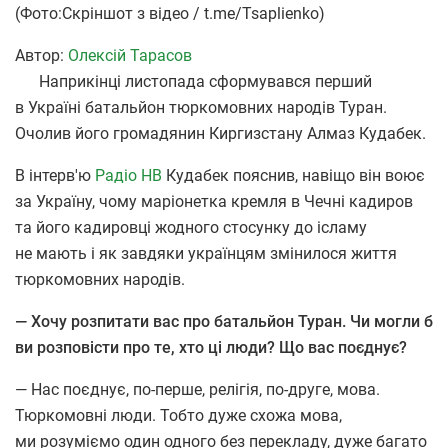
(Фото:Скріншот з відео / t.me/Tsaplienko)
Автор:
Олексій Тарасов
Наприкінці листопада сформувався перший
в Україні батальйон тюркомовних народів Туран.
Очолив його громадянин Киргизстану Алмаз Кудабек.
В інтерв'ю
Радіо НВ
Кудабек пояснив, навіщо він воює
за Україну, чому маріонетка кремля в Чечні кадиров
та його кадировці жодного стосунку до ісламу
не мають і як завдяки українцям змінилося життя
тюркомовних народів.
— Хочу розпитати вас про батальйон Туран. Чи могли б
ви розповісти про те, хто ці люди? Що вас поєднує?
— Нас поєднує, по-перше, релігія, по-друге, мова.
Тюркомовні люди. Тобто дуже схожа мова,
ми розуміємо один одного без перекладу, дуже багато