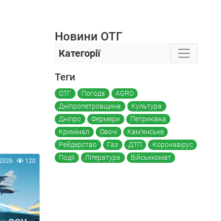
Новини ОТГ
Категорії
Теги
ОТГ
Погода
AGRO
Дніпропетровщина
Культура
Дніпро
Фермери
Петриківка
Кримінал
Овочі
Кам'янське
Рейдерство
Газ
ДТП
Коронавірус
Події
Література
Військкомат
2026
120