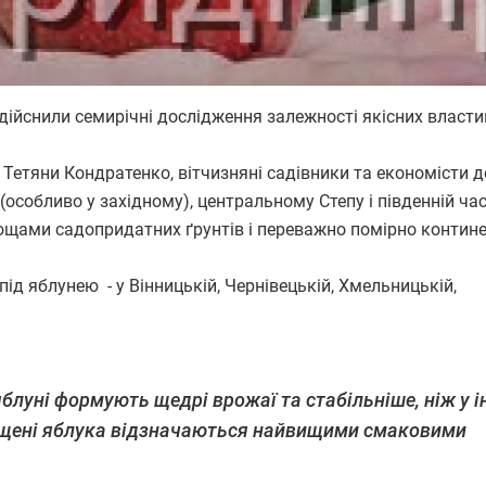
здійснили семирічні дослідження залежності якісних власт
Тетяни Кондратенко, вітчизняні садівники та економісти д
особливо у західному), центральному Степу і південній час
ощами садопридатних ґрунтів і переважно помірно конти
ід яблунею - у Вінницькій, Чернівецькій, Хмельницькій,
яблуні формують щедрі врожаї та стабільніше, ніж у 
рощені яблука відзначаються найвищими смаковими
.