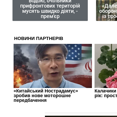
водою, очільники
прифронтових територій
«Дале
мусять швидко діяти, -
оборон
прем'єр
із пр