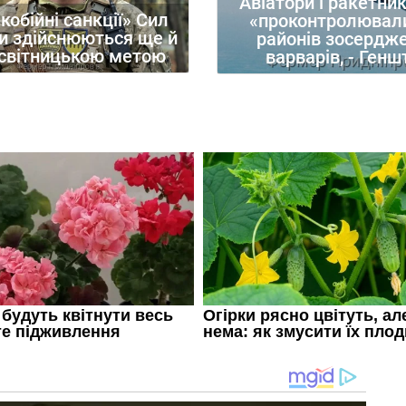
Авіатори і ракетни
кобійні санкції» Сил
«проконтролювал
и здійснюються ще й
районів зосердж
освітницькою метою
варварів, - Генш