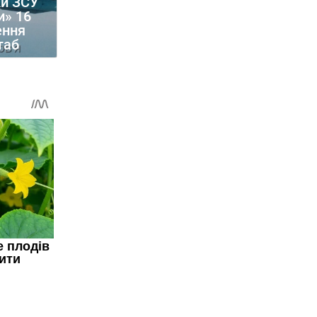
ки ЗСУ
и» 16
ення
таб