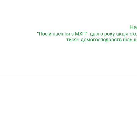
На
“Посій насіння з МХП”: цього року акція ох
тисяч домогосподарств більше