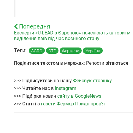
Попередня
Експерти «U-LEAD з Європою» пояснюють алгоритм
виділення паїв під час воєнного стану
Теги:
AGRO
ОТГ
Фермери
Україна
Поділитися текстом
в мережах: Репости
вітаються
!
>>>
Підписуйтесь
на нашу
Фейсбук-сторінку
>>>
Читайте
нас в
Instagram
>>>
Підбірка
новин
сайту в GoogleNews
>>>
Статті з
газети Фермер Придніпров'я