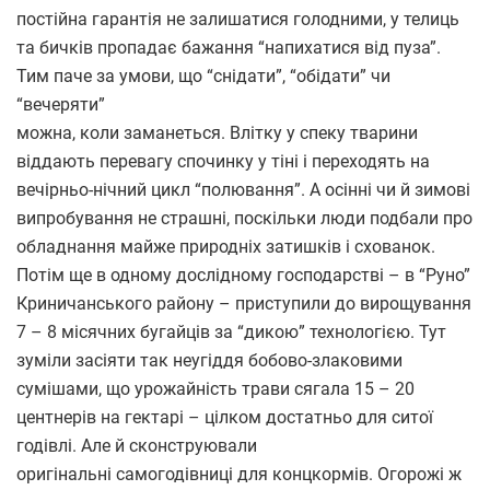
постійна гарантія не залишатися голодними, у телиць
та бичків пропадає бажання “напихатися від пуза”.
Тим паче за умови, що “снідати”, “обідати” чи
“вечеряти”
можна, коли заманеться. Влітку у спеку тварини
віддають перевагу спочинку у тіні і переходять на
вечірньо-нічний цикл “полювання”. А осінні чи й зимові
випробування не страшні, поскільки люди подбали про
обладнання майже природніх затишків і схованок.
Потім ще в одному дослідному господарстві – в “Руно”
Криничанського району – приступили до вирощування
7 – 8 місячних бугайців за “дикою” технологією. Тут
зуміли засіяти так неугіддя бобово-злаковими
сумішами, що урожайність трави сягала 15 – 20
центнерів на гектарі – цілком достатньо для ситої
годівлі. Але й сконструювали
оригінальні самогодівниці для концкормів. Огорожі ж