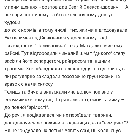
у приміщеннях, - розповідав Сергій Олександрович. – А
ще і при постійному та безперешкодному доступі
худоби
до всіх кормів, в тому числі і тих, якими підгодовували.
Експеримент здійснювався у дослідному тоді
господарстві “Поливанівка”, що у Магдалинівському
районі. Тут відгородили чималий шмат “дикого” степу і
засіяли його еспарцетом, райграсом та іншими
травами. Хоч обладнали і кільканадцять годівниць, в
які регулярно закладали переважно грубі корми на
зразок сіна чи силосу.
Телиць та бичків випускали «на волю» порізно у
восьмимісячному віці. І тримали літо, осінь та зиму –
до повної “зрілості”.
До речі, я поцікавився, чи не переїдали тварини,
допадаючись до поживи в годівницях, якої “неміряно”?
Чи не “обдувало” їх потім? Уявіть собі, ні. Коли існує