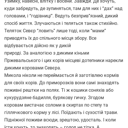
Узимку, навесні, влітку і восени. Завжди. Де хочуть,
куди забредуть, де зупиняться, там для них і “дах” над
головами, і “годівниці”. Ведуть безприв”язний, дикий
спосіб життя. Злучаються і теляться також стихійно.
Теляток Севєр “ловить” лише тоді, коли “мами”
приводять їх до спільного місця збору. Все
відбувається дійсно як у дикій
природі. За аналогією з дикими кіньми
Пржевальського і цих корів місцеві дотепники нарекли
дикими коровами Севєра.
Микола ніколи не переймається й заготівлею кормів
для своїх корів. До приморозків вони самі знаходять
поживні рештки на полях. Ті ж кошики соняхів або
кукурудзяне бадилля, бурякову гичку. Згодом
коровам вистачає соломи в скиртах по степу та
гіллячкового корму у лісі. Поїдають і сухостій трави.
Підніжної поживи всюди, зрештою, удосталь. І коли
їсти хочуть, то знаходять – голод не тітка. А