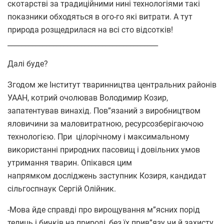
скотарстві за традиційними нині технологіями такі
показники обходяться в ого-го які витрати. А тут
природа розщедрилася на всі сто відсотків!
___________________________________________
Далі буде?
Згодом же Інститут тваринництва центральних районів
УААН, котрий очолював Володимир Козир,
запатентував винахід. Пов”язаний з виробництвом
яловичини за маловитратною, ресурсозберігаючою
технологією. При цілорічному і максимальному
використанні природних пасовищ і довільних умов
утримання тварин. Опікався цим
напрямком досліджень заступник Козиря, кандидат
сільгоспнаук Сергій Олійник.
-Мова йде справді про вирощування м”ясних порід
телиць і бичків на природі, без їх прив”язу чи й захисту