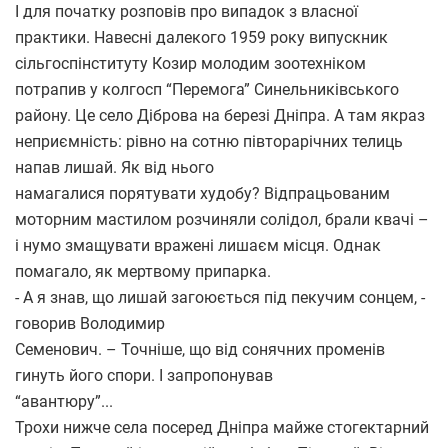
І для початку розповів про випадок з власної
практики. Навесні далекого 1959 року випускник
сільгоспінституту Козир молодим зоотехніком
потрапив у колгосп “Перемога” Синельниківського
району. Це село Діброва на березі Дніпра. А там якраз
неприємність: рівно на сотню півторарічних телиць
напав лишай. Як від нього
намагалися порятувати худобу? Відпрацьованим
моторним мастилом розчиняли солідол, брали квачі –
і нумо змащувати вражені лишаєм місця. Однак
помагало, як мертвому припарка.
- А я знав, що лишай загоюється під пекучим сонцем, -
говорив Володимир
Семенович. – Точніше, що від сонячних променів
гинуть його спори. І запропонував
“авантюру”...
Трохи нижче села посеред Дніпра майже стогектарний