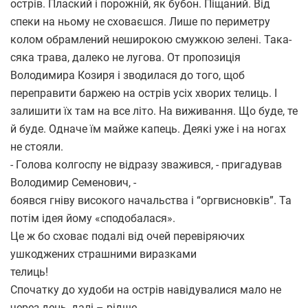
острів. Плаский і порожній, як бубон. Піщаний. Від
спеки на ньому не сховаєшся. Лише по периметру
колом обрамлений неширокою смужкою зелені. Така-
сяка трава, далеко не лугова. От пропозиція
Володимира Козиря і зводилася до того, щоб
переправити баржею на острів усіх хворих телиць. І
залишити їх там на все літо. На виживання. Що буде, те
й буде. Одначе їм майже капець. Деякі уже і на ногах
не стояли.
- Голова колгоспу не відразу зважився, - пригадував
Володимир Семенович, -
боявся гніву високого начальства і “оргвисновків”. Та
потім ідея йому «сподобалася».
Це ж бо сховає подалі від очей перевіряючих
ушкоджених страшними виразками
телиць!
Спочатку до худоби на острів навідувалися мало не
через день, далі – рідше.