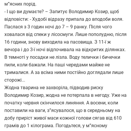
м”ясних порід.
- І що ви думаєте? – Запитує Володимир Козир, щоб
відповісти: - Худобі відразу припала до вподоби воля.
Паслася з 3 годин ночі до 7 – 9 ранку. Після чого
ховалася від спеки у лісосмуги. Лише пополудню, після
16 години, знову виходила на пасовища. З 11-ї ж
вечора і до 3-ї ночі відпочивала на відкритих ділянках.
В темноті у посадки не лізла. Воду телички і бичечки
пили, коли бажали. На паші чередами майже не
трималися. А за всіма ними постійно доглядали лише
сторожі...
Жодна тварина не захворіла, підводив риску
Володимир Козир, жодна не потерпала в негоду. Уже на
початку червня скінчилося линяння. А восени, коли
поставили на ваги, з”ясувалося, що в середньому на
добу приріст живої маси кожної голови сягав від 610
грамів до 1 кілограма. Погодьтеся, у м”ясному