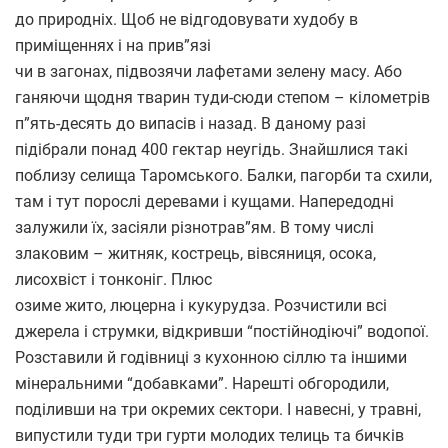
до природніх. Щоб не відгодовувати худобу в
приміщеннях і на прив”язі
чи в загонах, підвозячи лафетами зелену масу. Або
ганяючи щодня тварин туди-сюди степом – кілометрів
п”ять-десять до випасів і назад. В даному разі
підібрали понад 400 гектар неугідь. Знайшлися такі
поблизу селища Таромського. Балки, пагорби та схили,
там і тут порослі деревами і кущами. Напередодні
залужили їх, засіяли різнотрав”ям. В тому числі
злаковим – житняк, кострець, вівсяниця, осока,
лисохвіст і тонконіг. Плюс
озиме жито, люцерна і кукурудза. Розчистили всі
джерела і струмки, відкривши “постійнодіючі” водопої.
Розставили й годівниці з кухонною сіллю та іншими
мінеральними “добавками”. Нарешті обгородили,
поділивши на три окремих сектори. І навесні, у травні,
випустили туди три гурти молодих телиць та бичків