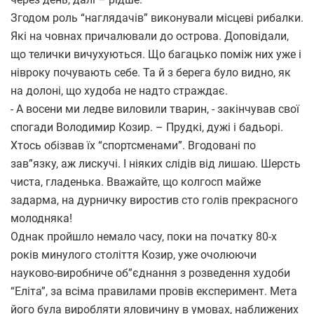
Згодом роль “наглядачів” виконували місцеві рибалки.
Які на човнах причалювали до острова. Доповідали,
що телички вичухуються. Що багацько поміж них уже і
нівроку почувають себе. Та й з берега було видно, як
на долоні, що худоба не надто страждає.
- А восени ми ледве виловили тварин, - закінчував свої
спогади Володимир Козир. – Прудкі, дужі і бадьорі.
Хтось обізвав їх “спортсменами”. Вгодовані по
зав”язку, аж лискучі. І ніяких слідів від лишаю. Шерсть
чиста, гладенька. Вважайте, що колгосп майже
задарма, на дурничку виростив сто голів прекрасного
молодняка!
Однак пройшло немало часу, поки на початку 80-х
років минулого століття Козир, уже очолюючи
науково-виробниче об”єднання з розведення худоби
“Еліта”, за всіма правилами провів експеримент. Мета
його була виробляти яловичину в умовах, наближених