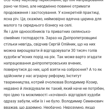
рано чи пізно, але неодмінно повинні отримати
продовження і застосування. У конкретній практиці,
ясна річ. Це, скажімо, неймовірно вдячна царина для
малого та середнього бізнесу на селі.
Як і для одноосібників та приватних селянсько-
сімейних господарств. Зараз на Дніпропетровщині
стільки невгідь, свідчив Сергій Олійник, що на них
можна вирощувати й відгодовувати 30 тисяч голів
худоби м”ясних порід на рік. Так може варто згадати
напрацювання дніпропетровських вчених,
повернутися до них, щоб взяти на озброєння? А то як
здійснили у нас аграрну реформу, Інститут
тваринництва, котрий очолював Володимир Козир,
недавно й ліквідували як такий, який наче не потрібен,
про ідею та можливості «кочівної» відгодівлі худоби
одразу забули, ніби їх і не було. Володимир Семенович
вважав, що даремно. Необачно. Нерозумно, якщо