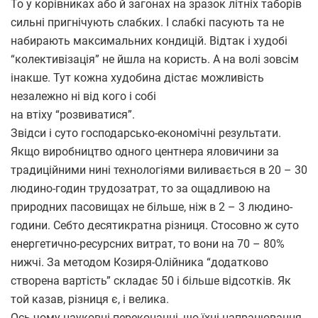
То у корівниках або й загонах на зразок літніх таборів
сильні пригнічують слабких. І слабкі пасують та не
набирають максимальних кондицій. Відтак і худобі
“колективізація” не йшла на користь. А на волі зовсім
інакше. Тут кожна худобина дістає можливість
незалежно ні від кого і собі
на втіху “розвиватися”.
Звідси і суто господарсько-економічні результати.
Якщо виробництво одного центнера яловичини за
традиційними нині технологіями виливається в 20 – 30
людино-годин трудозатрат, то за ощадливою на
природних пасовищах не більше, ніж в 2 – 3 людино-
години. Себто десятикратна різниця. Стосовно ж суто
енергетично-ресурсних витрат, то вони на 70 – 80%
нижчі. За методом Козиря-Олійника “додатково
створена вартість” складає 50 і більше відсотків. Як
той казав, різниця є, і велика.
Ось чому науковці переконанні, що їхні напрацювання