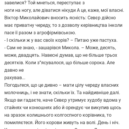
завелися? Той мнеться, переступає з
ноги на ногу, але діватися нікуди А це, каже, мої власні.
Віктор Миколайович вносить ясність: Севєр дійсно
має приватну череду, то з дозволу керівництва інколи
пасе її разом з агрофірмівською.
- І скільки ж у вас своїх корів? – Питаю уже пастуха.
- Сам не знаю, - зашарівся Микола. – Може, десять,
може, двадцять. Навесні думав, що не більше трьох
десятків. Коли з”ясувалося, що більше сорока. Але
давно не
рахував...
Погодьтеся, що це дивно – мати цілу череду власних
молочниць, і не знати, скільки їх. Та найдивніше далі.
Якщо ви гадаєте, наче Севєр утримує худобу вдома у
стайнях чи конюшнях або й орендує чи викупив щось
на зразок колишнього колгоспного корівника, то
помиляєтеся. Його корови живуть на волі. День і ніч.