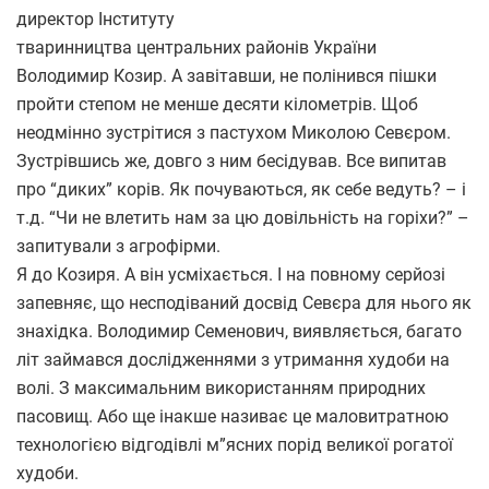
директор Інституту
тваринництва центральних районів України
Володимир Козир. А завітавши, не полінився пішки
пройти степом не менше десяти кілометрів. Щоб
неодмінно зустрітися з пастухом Миколою Севєром.
Зустрівшись же, довго з ним бесідував. Все випитав
про “диких” корів. Як почуваються, як себе ведуть? – і
т.д. “Чи не влетить нам за цю довільність на горіхи?” –
запитували з агрофірми.
Я до Козиря. А він усміхається. І на повному серйозі
запевняє, що несподіваний досвід Севєра для нього як
знахідка. Володимир Семенович, виявляється, багато
літ займався дослідженнями з утримання худоби на
волі. З максимальним використанням природних
пасовищ. Або ще інакше називає це маловитратною
технологією відгодівлі м”ясних порід великої рогатої
худоби.