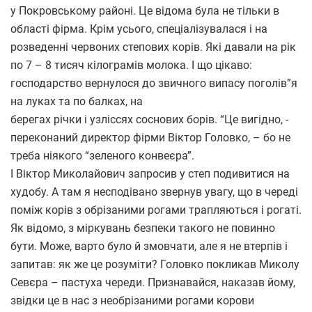
у Покровському районі. Це відома була не тільки в
області фірма. Крім усього, спеціалізувалася і на
розведенні червоних степових корів. Які давали на рік
по 7 – 8 тисяч кілограмів молока. І що цікаво:
господарство вернулося до звичного випасу поголів”я
на луках та по балках, на
берегах річки і узліссях соснових борів. “Це вигідно, -
переконаний директор фірми Віктор Головко, – бо не
треба ніякого “зеленого конвеєра”.
І Віктор Миколайович запросив у степ подивитися на
худобу. А там я несподівано звернув увагу, що в череді
поміж корів з обрізаними рогами трапляються і рогаті.
Як відомо, з міркувань безпеки такого не повинно
бути. Може, варто було й змовчати, але я не втерпів і
запитав: як же це розуміти? Головко покликав Миколу
Севєра – пастуха череди. Признавайся, наказав йому,
звідки це в нас з необрізаними рогами корови