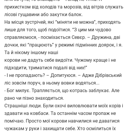
прихистком від холодів та морозів, від вітрів служать
лісові гущавини або закутки балок.
На місця зустрічей, які “міняти не можна”, приходять
лише для того, щоб подоїтися. “З цим ми чудово
справляємося, - посміхається Севєр. – Дружина, дві
дочки, які “працюють” у режимі підмінних доярок, і я.
Та й нікому іншому наші
корови не дадуть себе видоїти. Чужому краще і не
підходити, триматися подалі від них!”
- І не пропадають? – Допитуюся. – Адже Дібрівський
ліс зовсім поруч, в ньому вовки водяться...
- Бог милує. Трапляється, що котрась заблукає. Але
рано чи пізно знаходиться.
Страшніші люди. Були охочі виловлювати моїх корів і
здавати на ковбаси. Та останнім часом пропаж не
помічаю. Просто мої корови навчилися не даватися
чужакам у руки і захищати себе. Хто осмілиться їх