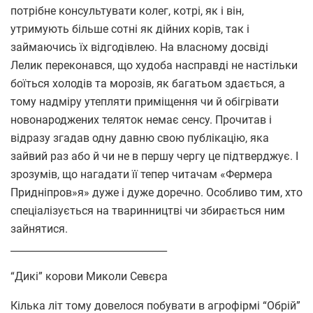
потрібне консультувати колег, котрі, як і він,
утримують більше сотні як дійних корів, так і
займаючись їх відгодівлею. На власному досвіді
Лелик переконався, що худоба насправді не настільки
боїться холодів та морозів, як багатьом здається, а
тому надміру утепляти приміщення чи й обігрівати
новонароджених теляток немає сенсу. Прочитав і
відразу згадав одну давню свою публікацію, яка
зайвий раз або й чи не в першу чергу це підтверджує. І
зрозумів, що нагадати її тепер читачам «Фермера
Придніпров»я» дуже і дуже доречно. Особливо тим, хто
спеціалізується на тваринництві чи збирається ним
зайнятися.
________________________________
“Дикі” корови Миколи Севєра
Кілька літ тому довелося побувати в агрофірмі “Обрій”