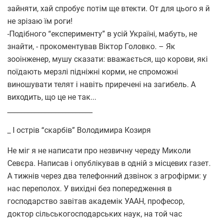
зайняти, хай спробує потім ще втекти. От для цього я й
не зрізаю їм роги!
-Подібного “експерименту” в усій Україні, мабуть, не
знайти, - прокоментував Віктор Головко. – Як
зооінженер, мушу сказати: вважається, що корови, які
поїдають мерзлі підніжні корми, не спроможні
виношувати телят і навіть приречені на загибель. А
виходить, що це не так...
_________________________
_ І острів “скарбів” Володимира Козиря
Не міг я не написати про незвичну череду Миколи
Севєра. Написав і опублікував в одній з місцевих газет.
А тижнів через два телефонний дзвінок з агрофірми: у
нас переполох. У вихідні без попередження в
господарство завітав академік УААН, професор,
доктор сільськогосподарських наук, на той час