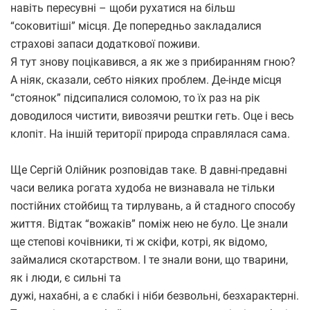
навіть пересувні – щоби рухатися на більш
“соковитіші” місця. Де попередньо закладалися
страхові запаси додаткової поживи.
Я тут знову поцікавився, а як же з прибиранням гною?
А ніяк, сказали, себто ніяких проблем. Де-інде місця
“стоянок” підсипалися соломою, то їх раз на рік
доводилося чистити, вивозячи рештки геть. Оце і весь
клопіт. На іншій території природа справлялася сама.
Ще Сергій Олійник розповідав таке. В давні-предавні
часи велика рогата худоба не визнавала не тільки
постійних стойбищ та тирлувань, а й стадного способу
життя. Відтак “вожаків” поміж нею не було. Це знали
ще степові кочівники, ті ж скіфи, котрі, як відомо,
займалися скотарством. І те знали вони, що тварини,
як і люди, є сильні та
дужі, нахабні, а є слабкі і ніби безвольні, безхарактерні.