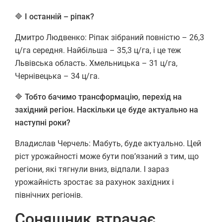
🔷
І останній – ріпак?
Дмитро Людвенко: Ріпак зібраний повністю – 26,3
ц/га середня. Найбільша – 35,3 ц/га, і це теж
Львівська область. Хмельницька – 31 ц/га,
Чернівецька – 34 ц/га.
🔷
Тобто бачимо трансформацію, перехід на
західний регіон. Наскільки це буде актуально на
наступні роки?
Владислав Черчель: Мабуть, буде актуально. Цей
ріст урожайності може бути пов’язаний з тим, що
регіони, які тягнули вниз, відпали. І зараз
урожайність зростає за рахунок західних і
північних регіонів.
Соняшник втрачає