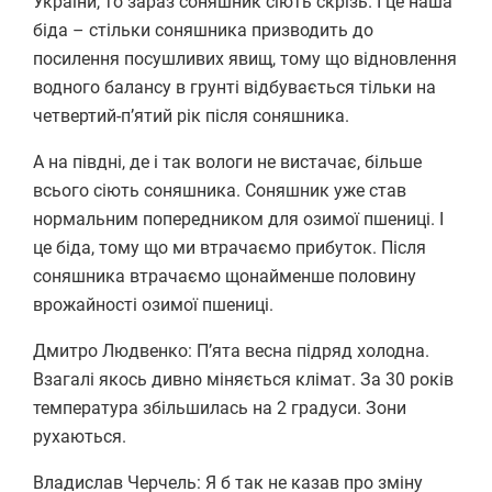
України, то зараз соняшник сіють скрізь. І це наша
біда – стільки соняшника призводить до
посилення посушливих явищ, тому що відновлення
водного балансу в грунті відбувається тільки на
четвертий-п’ятий рік після соняшника.
А на півдні, де і так вологи не вистачає, більше
всього сіють соняшника. Соняшник уже став
нормальним попередником для озимої пшениці. І
це біда, тому що ми втрачаємо прибуток. Після
соняшника втрачаємо щонайменше половину
врожайності озимої пшениці.
Дмитро Людвенко: П’ята весна підряд холодна.
Взагалі якось дивно міняється клімат. За 30 років
температура збільшилась на 2 градуси. Зони
рухаються.
Владислав Черчель: Я б так не казав про зміну