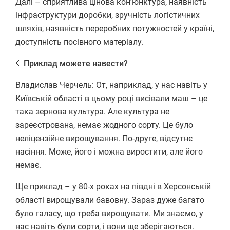
Далі – сприятлива цінова кон’юнктура, наявність
інфраструктури доробки, зручність логістичних
шляхів, наявність переробних потужностей у країні,
доступність посівного матеріалу.
🔷Приклад можете навести?
Владислав Черчель: От, наприклад, у нас навіть у
Київській області в цьому році висівали маш – це
така зернова культура. Але культура не
зареєстрована, немає жодного сорту. Це було
неліцензійне вирощування. По-друге, відсутнє
насіння. Може, його і можна виростити, але його
немає.
Ще приклад – у 80-х роках на півдні в Херсонській
області вирощували бавовну. Зараз дуже багато
було галасу, що треба вирощувати. Ми знаємо, у
нас навіть були сорти, і вони ще зберігаються.