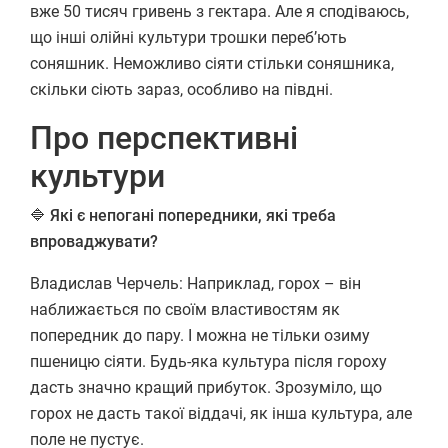
вже 50 тисяч гривень з гектара. Але я сподіваюсь,
що інші олійні культури трошки переб’ють
соняшник. Неможливо сіяти стільки соняшника,
скільки сіють зараз, особливо на півдні.
Про перспективні
культури
🔷 Які є непогані попередники, які треба
впроваджувати?
Владислав Черчель: Наприклад, горох – він
наближається по своїм властивостям як
попередник до пару. І можна не тільки озиму
пшеницю сіяти. Будь-яка культура після гороху
дасть значно кращий прибуток. Зрозуміло, що
горох не дасть такої віддачі, як інша культура, але
поле не пустує.