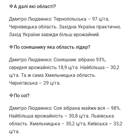
🔷А далі які області?
Дмитро Людвенко: Тернопільська – 97 ц/га,
Чернівецька область. Західна Україна практично.
Захід України завжди більш врожайний.
🔷
По соняшнику яка область лідер?
Дмитро Людвенко
:
Соняшник зібрано 93%,
середня врожайність 18,9 ц/га. Найбільша – 30,2
ц/га. Та ж сама Хмельницька область.
Чернігівська – 29 ц/га.
🔷По сої?
Дмитро Людвенко
:
Соя зібрана майже вся – 98%.
Найбільша врожайність – 30,8 ц/га. Львівська
область. Хмельницька – 30,2 ц/га, Київська – 33,2
ц/га.