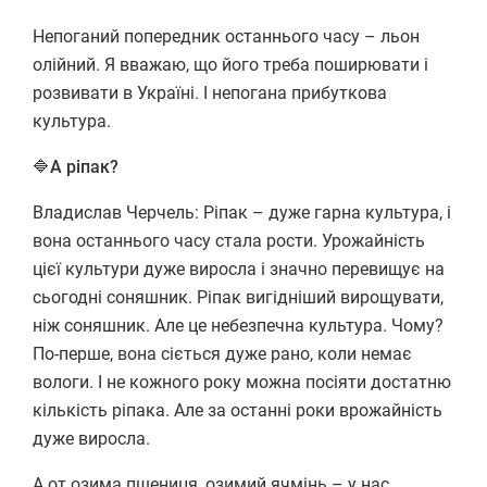
Непоганий попередник останнього часу – льон
олійний. Я вважаю, що його треба поширювати і
розвивати в Україні. І непогана прибуткова
культура.
🔷А ріпак?
Владислав Черчель: Ріпак – дуже гарна культура, і
вона останнього часу стала рости. Урожайність
цієї культури дуже виросла і значно перевищує на
сьогодні соняшник. Ріпак вигідніший вирощувати,
ніж соняшник. Але це небезпечна культура. Чому?
По-перше, вона сіється дуже рано, коли немає
вологи. І не кожного року можна посіяти достатню
кількість ріпака. Але за останні роки врожайність
дуже виросла.
А от озима пшениця, озимий ячмінь – у нас