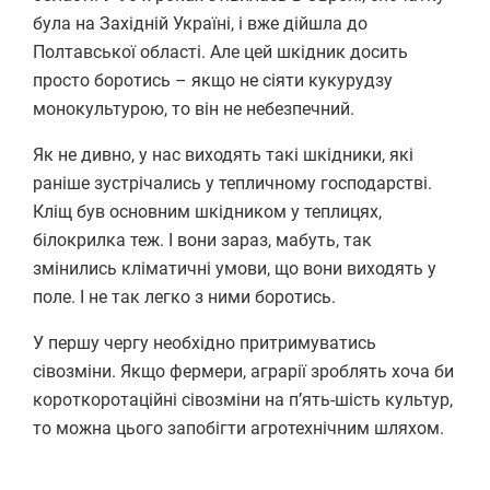
була на Західній Україні, і вже дійшла до
Полтавської області. Але цей шкідник досить
просто боротись – якщо не сіяти кукурудзу
монокультурою, то він не небезпечний.
Як не дивно, у нас виходять такі шкідники, які
раніше зустрічались у тепличному господарстві.
Кліщ був основним шкідником у теплицях,
білокрилка теж. І вони зараз, мабуть, так
змінились кліматичні умови, що вони виходять у
поле. І не так легко з ними боротись.
У першу чергу необхідно притримуватись
сівозміни. Якщо фермери, аграрії зроблять хоча би
короткоротаційні сівозміни на п’ять-шість культур,
то можна цього запобігти агротехнічним шляхом.