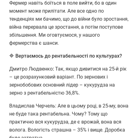
Фермер навіть боїться в поле вийти, бо в один
момент може прилітати. Але все одно по
тенденціях ми бачимо, що до війни було зростання,
війна перервала це зростання, а потім поступове
збільшення. Ми оговтуємося, у нашого
фермерства є шанси.
🔷 Вертаємось до рентабельності по культурах?
Дмитро Людвенко
:
Так, якщо дивитися на 25-й рік
– це розрахунковий варіант. По зернових і
зернобобових основний лідер – кукурудза на
зерно з рентабельністю 36,8%.
Владислав Черчель: Але в цьому році, в 25-му, вона
не буде така рентабельна. Чому? Тому що
практично вся кукурудза, де є врожай, вона вся
волога. Вологість страшна – 35% і вище. Доробка
буде затратна.