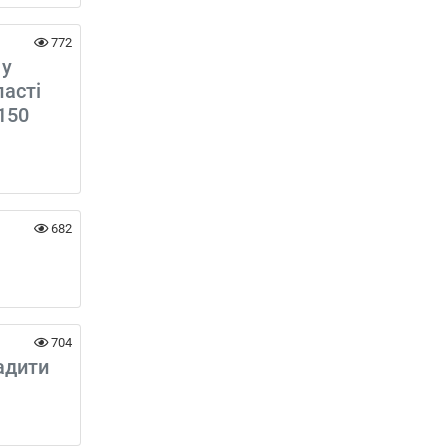
772
 у
ласті
150
682
704
адити