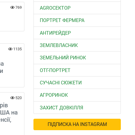
АGROСЕКТОР
769
ПОРТРЕТ ФЕРМЕРА
АНТИРЕЙДЕР
ЗЕМЛЕВЛАСНИК
1135
ЗЕМЕЛЬНИЙ РИНОК
за
и
ОТГ-ПОРТРЕТ
СУЧАСНІ СЮЖЕТИ
АГРОРИНОК
520
рів
ЗАХИСТ ДОВКІЛЛЯ
США на
сії,
ПІДПИСКА НА INSTAGRAM