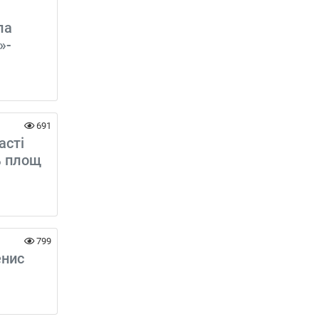
ла
»-
691
асті
% площ
799
енис