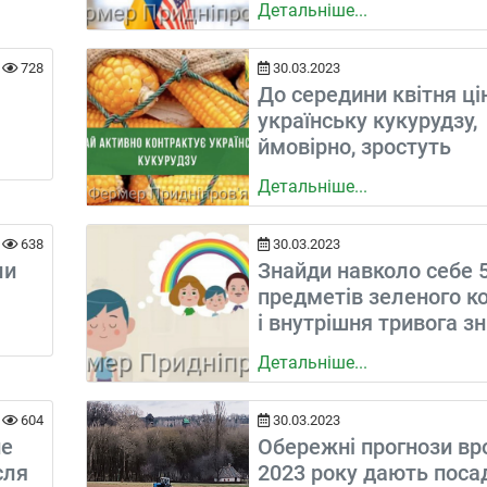
Детальніше...
728
30.03.2023
До середини квітня ці
українську кукурудзу,
ймовірно, зростуть
Детальніше...
638
30.03.2023
ли
Знайди навколо себе 
предметів зеленого ко
і внутрішня тривога з
Детальніше...
604
30.03.2023
не
Обережні прогнози в
сля
2023 року дають поса