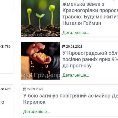
жменька землі з
Красногорівки пророс
травою. Будемо жити!
Наталія Гейман
Детальніше...
786
29.03.2023
У Кіровоградській обл
посіяно ранніх ярих 9
до прогнозу
Детальніше...
628
29.03.2023
У бою загинув повітряний ас майор Д
го
Кирилюк
Детальніше...