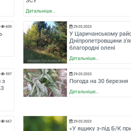
ЗСУ
Детальніше...
609
29.03.2023
ь
У Царичанському райо
Дніпропетровщини з'
благородні олені
Детальніше...
597
29.03.2023
 з
Погода на 30 березня
43
Детальніше...
667
29.03.2023
«У ящику з-під Б/К пр