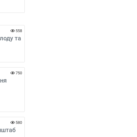
558
лоду та
750
тня
580
нштаб