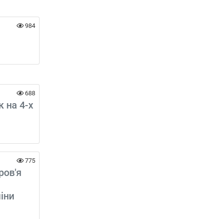
984
688
 на 4-х
775
ров'я
іни