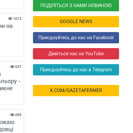
ПОДІЛІТЬСЯ З НАМИ НОВИНОЮ
1013
GOOGLE NEWS
ни на
Приєднуйтесь до нас на Facebook
Дивіться нас на YouTube
637
Приєднуйтесь до нас в Telegram
5
льору -
никне
X.COM/GAZETAFERMER
695
рожаю
довці