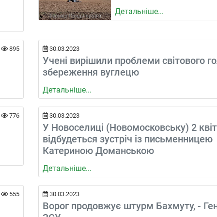
Детальніше...
895
30.03.2023
Учені вирішили проблеми світового го
збереження вуглецю
Детальніше...
776
30.03.2023
У Новоселиці (Новомосковську) 2 кві
відбудеться зустріч із письменницею
Катериною Доманською
Детальніше...
555
30.03.2023
Ворог продовжує штурм Бахмуту, - Ге