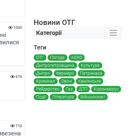
Новини ОТГ
1030
Категорії
ні
явилися
Теги
ОТГ
Погода
AGRO
Дніпропетровщина
Культура
Дніпро
Фермери
Петриківка
674
Кримінал
Овочі
Кам'янське
Рейдерство
Газ
ДТП
Коронавірус
Події
Література
Військкомат
710
ивезена