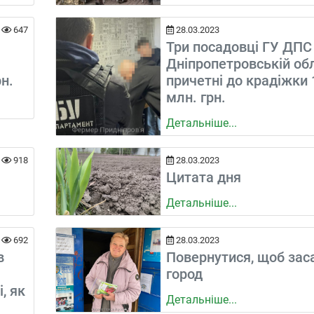
647
28.03.2023
Три посадовці ГУ ДПС
Дніпропетровській об
н.
причетні до крадіжки 
млн. грн.
Детальніше...
918
28.03.2023
Цитата дня
Детальніше...
692
28.03.2023
в
Повернутися, щоб зас
город
, як
Детальніше...