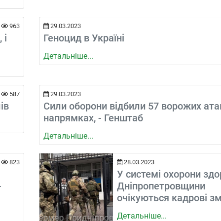
963
29.03.2023
 і
Геноцид в Україні
Детальніше...
587
29.03.2023
ів
Сили оборони відбили 57 ворожих атак
напрямках, - Генштаб
Детальніше...
823
28.03.2023
У системі охорони здо
-
Дніпропетровщини
очікуються кадрові зм
Детальніше...