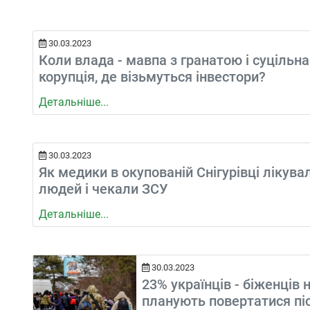
30.03.2023
Коли влада - мавпа з гранатою і суцільна
корупція, де візьмуться інвестори?
Детальніше...
30.03.2023
Як медики в окупованій Снігурівці лікува
людей і чекали ЗСУ
Детальніше...
30.03.2023
23% українців - біженців 
планують повертатися пі