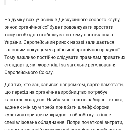
На думку всіх учасників Дискусійного соєвого клубу,
ринок органічної сої буде продовжувати зростати,
тому необхідно стабілізувати схему постачання з
України. Європейський ринок наразі залишається
головним покупцем української органічної продукції.
Тому важливо постійно слідувати правилам приватних
стандартів, які жорсткіші за загальне регулювання
Європейського Союзу.
Для тих, хто зацікавився напрямком, варто памʼятати,
що перехід на органічне виробництво потребує
капіталовкладень. Найбільше коштів забирає техніка,
адже як мінімум треба придбати шлейф-борони,
культиватори для міжрядного обробітку та інше
спеціалізоване обладнання. Попри початкові витрати,
у довгостроковій перспективі органічне виробництво