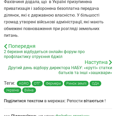
Фахівчиня додала, що в Україні призупинена
приватизація і заборонена безоплатна передача
ділянок, які є державною власністю. У більшості
громад утворені військові адміністрації, які мають
обмежені повноваження при розгляді земельних
питань.
Попередня
2 березня відбудеться онлайн форум про
профілактику отруєння бджіл
Наступна
Другий день відбору директора НАБУ: «круті» статки
батьків та інші «зашквари»
Теги:
AGRO
ОТГ
Фермери
Ринок землі
ОДА
Україна
Війна
Поділитися текстом
в мережах: Репости
вітаються
!