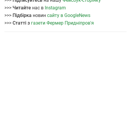
>>>
Підписуйтесь
на нашу
Фейсбук-сторінку
>>>
Читайте
нас в
Instagram
>>>
Підбірка
новин
сайту в GoogleNews
>>>
Статті з
газети Фермер Придніпров'я