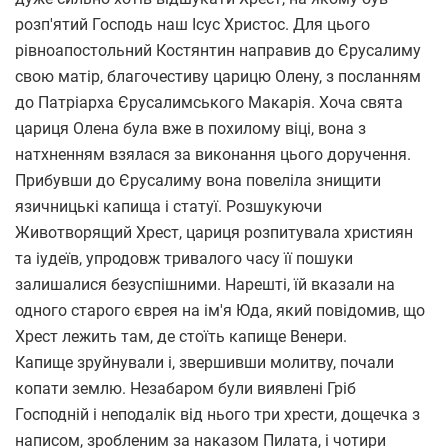
розп'ятий Господь наш Ісус Христос. Для цього
рівноапостольний Костянтин направив до Єрусалиму
свою матір, благочестиву царицю Олену, з посланням
до Патріарха Єрусалимського Макарія. Хоча свята
цариця Олена була вже в похилому віці, вона з
натхненням взялася за виконання цього доручення.
Прибувши до Єрусалиму вона повеліла знищити
язичницькі капища і статуї. Розшукуючи
Животворящий Хрест, цариця розпитувала християн
та іудеїв, упродовж тривалого часу її пошуки
залишалися безуспішними. Нарешті, їй вказали на
одного старого єврея на ім'я Юда, який повідомив, що
Хрест лежить там, де стоїть капище Венери.
Капище зруйнували і, звершивши молитву, почали
копати землю. Незабаром були виявлені Гріб
Господній і неподалік від нього три хрести, дощечка з
написом, зробленим за наказом Пилата, і чотири