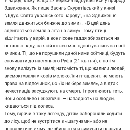
У народі кажуть, що 27 вересня відбувається у природі
Здвиження. Як пише Василь Скуратівський у книзі
"Дідух. Свята українського народу", «на Здвиження
земля движиться ближче до зими», «В цей день
здвигається земля з літа на зиму». Тому птиці
відлітають у вирій, а все лісове гаддя збирається на
останню раду, на якій кожен має одзвітуватись за свої
вчинки. Ті, що не порушили даної ними обітниці, будуть
спочивати до наступного Руфа (21 квітня), а потім
знову вилізуть із землі; натомість ті, що жалили людей,
висмоктували у корів молоко, їли пташенят, не мають
права на відпочинок, бо «їх не бере земля», а відтак
нечестивців засуджують на смерть і проганяють геть.
Вони особливо небезпечні — нападають на людей,
кидаються під колеса.
Тому, вірячи в таку легенду, дітям забороняли ходити
до лісу, щоб не зустрітися з «шатунами» або не
провалитись у яму, де збираються зимувати плазуни.