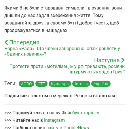
Якими б не були стародавні символи і вірування, вони
дійшли до нас задля збереження життя. Тому
воздвигайте, друзі, в своєму бутті добро і честь, щоб
продовжуватися в нащадках.
Попередня
Чорна «Рада». Що члени забороненої опзж роблять у
«Єдиних новинах»?
Наступна
Протести проти «могилізації» у рф тривають, росіяни
штурмують кордон Грузії
Теги:
AGRO
ОТГ
Культура
Історія
Україна
Поділитися текстом
в мережах: Репости
вітаються
!
>>>
Підписуйтесь
на нашу
Фейсбук-сторінку
>>>
Читайте
нас в
Instagram
>>>
Підбірка
новин
сайту в GoogleNews