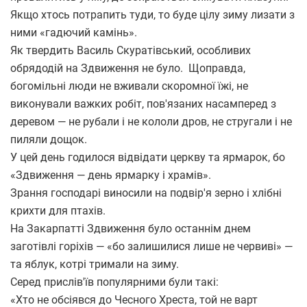
Якщо хтось потрапить туди, то буде цілу зиму лизати з
ними «гадючий камінь».
Як твердить Василь Скуратівський, особливих
обрядодій на Здвиження не було. Щоправда,
богомільні люди не вживали скоромної їжі, не
виконували важких робіт, пов'язаних насамперед з
деревом — не рубали і не кололи дров, не стругали і не
пиляли дощок.
У цей день годилося відвідати церкву та ярмарок, бо
«Здвиження — день ярмарку і храмів».
Зрання господарі виносили на подвір'я зерно і хлібні
крихти для птахів.
На Закарпатті Здвиження було останнім днем
заготівлі горіхів — «бо залишилися лише не червиві» —
та яблук, котрі тримали на зиму.
Серед прислів'їв популярними були такі:
«Хто не обсіявся до Чесного Хреста, той не варт