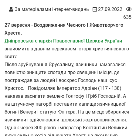
За матеріалами інтернет-видань
27.09.2022
635
27 вересня - Воздвиження Чесного І Животворчого
Хреста.
Дніпровська єпархія Православної Церкви України
знайомить з давнім переказом історії християнського
свята.
Після зруйнування Єрусалиму, язичники намагалися
повністю знищити спогади про священні місця, де
постраждав за людей і воскрес Господь наш Ісус
Христос. Повідомляє Імператор Адріан (117 - 138)
наказав засипати землею Голгофу і Гріб Господній. А
на штучному пагорбі поставити капище язичницької
богині Венери і статую Юпітера. На це місце збиралися
язичники і здійснювали ідольські жертвопринесення.
Однак через 300 років імператор Костянтин Великий
дуже сильно хотів відшукати Хрест, на якому був