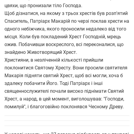
цвяхи, що пронизали тіло Господа.
Щоб дізнатися, на якому з трьох хрестів був розп'ятий
Спаситель, Патріарх Макарій по черзі поклав хрести на
одного небіжчика, якого проносили недалеко від того
місця. Коли був покладений Хрест Господній, мрець
ожив. Побачивши воскреслого, всі переконалися, що
знайдено Животворящий Хрест.
Християни, в незліченній кількості прийшли
поклонитися Святому Хресту. Вони просили святителя
Макарія підняти святий Хрест, щоб всі могли, хоча б
здалеку побачити Його. Тоді Патріарх і інші
священнослужителі почали високо піднімати Святий
Хрест, а народ, в цей момент, виголошував: "Господи,
помилуй", і благоговійно поклонявся Чесному Древу.