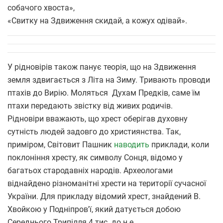
собачого хвоста»,
«Свитку на Здвиження скидай, а кожух одівай».
У рідновірів також панує теорія, що на Здвиження
земля здвигається з Літа на Зиму. Тривають проводи
птахів до Вирію. Моляться Духам Предків, саме їм
птахи передають звістку від живих родичів.
Рідновіри вважають, що хрест оберігав духовну
сутність людей задовго до християнства. Так,
приміром, Світовит Пашник
наводить
приклади, коли
поклоніння хресту, як символу Сонця, відомо у
багатьох стародавніх народів. Археологами
віднайдено різноманітні хрести на території сучасної
України. Для прикладу відомий хрест, знайдений В.
Хвойкою у Подніпров'ї, який датується добою
Середнього Трипілля 4 тис. до н.е.