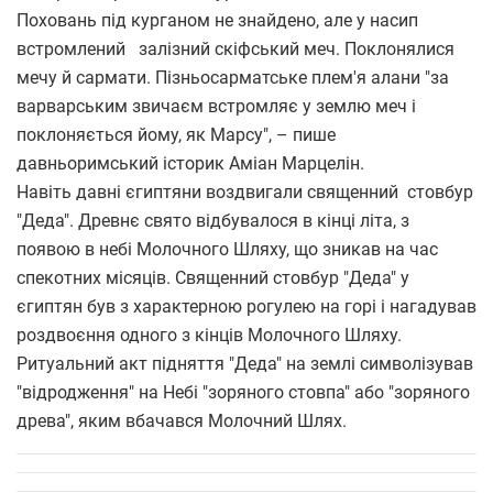
Поховань під курганом не знайдено, але у насип
встромлений залізний скіфський меч. Поклонялися
мечу й сармати. Пізньосарматське плем'я алани "за
варварським звичаєм встромляє у землю меч і
поклоняється йому, як Марсу", – пише
давньоримський історик Аміан Марцелін.
Навіть давні єгиптяни воздвигали священний стовбур
"Деда". Древнє свято відбувалося в кінці літа, з
появою в небі Молочного Шляху, що зникав на час
спекотних місяців. Священний стовбур "Деда" у
єгиптян був з характерною рогулею на горі і нагадував
роздвоєння одного з кінців Молочного Шляху.
Ритуальний акт підняття "Деда" на землі символізував
"відродження" на Небі "зоряного стовпа" або "зоряного
древа", яким вбачався Молочний Шлях.