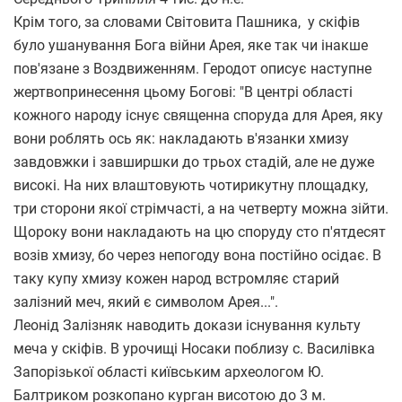
Крім того, за словами Світовита Пашника, у скіфів
було ушанування Бога війни Арея, яке так чи інакше
пов'язане з Воздвиженням. Геродот описує наступне
жертвопринесення цьому Богові: "В центрі області
кожного народу існує священна споруда для Арея, яку
вони роблять ось як: накладають в'язанки хмизу
завдовжки і завширшки до трьох стадій, але не дуже
високі. На них влаштовують чотирикутну площадку,
три сторони якої стрімчасті, а на четверту можна зійти.
Щороку вони накладають на цю споруду сто п'ятдесят
возів хмизу, бо через непогоду вона постійно осідає. В
таку купу хмизу кожен народ встромляє старий
залізний меч, який є символом Арея...".
Леонід Залізняк наводить докази існування культу
меча у скіфів. В урочищі Носаки поблизу с. Василівка
Запорізької області київським археологом Ю.
Балтриком розкопано курган висотою до 3 м.