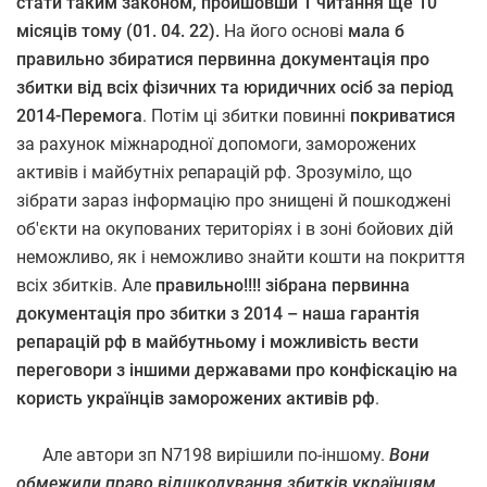
стати таким законом, пройшовши 1 читання ще 10
місяців тому (01. 04. 22).
На його основі
мала б
правильно збиратися первинна документація про
збитки від всіх фізичних та юридичних осіб за період
2014-Перемога
. Потім ці збитки повинні
покриватися
за рахунок міжнародної допомоги, заморожених
активів і майбутніх репарацій рф. Зрозуміло, що
зібрати зараз інформацію про знищені й пошкоджені
об'єкти на окупованих територіях і в зоні бойових дій
неможливо, як і неможливо знайти кошти на покриття
всіх збитків. Але
правильно!!!! зібрана первинна
документація про збитки з 2014 – наша гарантія
репарацій рф в майбутньому і можливість вести
переговори з іншими державами про конфіскацію на
користь українців заморожених активів рф
.
Але автори зп N7198 вирішили по-іншому.
Вони
обмежили право відшкодування збитків українцям