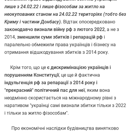
лише з 24.02.22 і лише фізособам за житло на
неокупованих станом на 24.02.22 територіях (тобто без
Криму і частини Донбасу).
Відтак опосередковано
законодавчо визнали війну рф з лютого 2022
, а не з
2014,
зменшили суми збитків і репарацій рф
і
паралельно обмежили права українців і бізнесу на
отримання відшкодування збитків з 2014 року.
Крім того, що це
є дискримінацією українців і
порушенням Конституції
, це ще й фактична
індульгенція рф за репарації з 2014 року і
"прекрасний" політичний пас для неї
, яким вона
неодмінно скористається на міжнародному рівні з
наративом "українці самі визнали збитки тільки з 2022
і тільки за житло фізособам".
Про економічні наслідки будівництва винятково