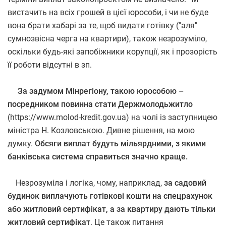
вистачить на всіх грошей в цієї юрособи, і чи не буде
вона брати хабарі за те, щоб видати готівку ("аля"
сумнозвісна черга на квартири), також незрозуміло,
оскільки будь-які запобіжники корупції, як і прозорість
її роботи відсутні в зп.
За задумом Мінрегіону, такою юрособою –
посредником повинна стати Держмолодьжитло
(https://www.molod-kredit.gov.ua) на чолі із заступницею
міністра Н. Козловською. Дивне рішення, на мою
думку.
Обсяги виплат будуть мільярдними, з якими
банківська система справиться значно краще.
Незрозуміла і логіка, чому, наприклад,
за садовий
будинок виплачують готівкові кошти на спецрахунок
або житловий сертифікат, а за квартиру дають тільки
житловий сертифікат
. Це також питання