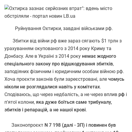
Руйнування Охтирки, завдані військами рф.
Збитки від війни рф вже зараз сягають $1 трлн з
урахуванням окупованого з 2014 року Криму та
Донбасу. Але в Україні з 2014 року
немає жодного
спеціального закону про відшкодування збитків
,
заподіяних фізичним і юридичним особам війною рф.
Хоча проєкти законів були зареєстровані, але
чомусь
ніколи не розглядалися навіть у комітетах
.
Сподіваюсь, що через недбалість, а не через вплив
рф
і
п'ятої колони,
яка дуже боїться саме трибуналу,
збитків і репарацій, а не нашої крові
.
Законопроєкт
N 7 198 (далі - ЗП) і повинен був