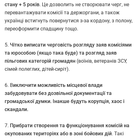
стану + 5 років
. Це дозволить не створювати черг, не
перевантажувати комісії та держоргани, а також
українці встигнуть повернутися з-за кордону, з полону,
переоформити спадщину тощо.
5.
Чітко виписати черговість розгляду заяв комісіями
та юрособою (якщо така буде) та розгляд заяв
пільгових категорій громадян
(воїнів, ветеранів ЗСУ,
сімей полеглих, дітей-сиріт).
6. В
иключити можливість місцевої влади
забудовувати без дозвільної документації та
громадської думки. Інакше будуть корупція, хаос і
скандали.
7.
Прибрати створення та функціонування комісій на
окупованих територіях або в зоні бойових дій
. Такі