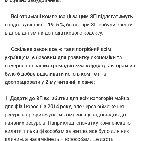
місцевих забудовників
.
Всі отримані компенсації за цим ЗП підлягатимуть
оподаткуванню – 19, 5 %
, бо автори ЗП забули внести
відповідні зміни до податкового кодексу.
Оскільки закон все ж таки потрібний всім
українцям, є базовим для розвитку економіки та
повернення наших громадян з-за кордону, авторам зп
було б добре відкликати його в комітет та
доопрацювати у 2-му читанні, а саме
:
1.
Додати до ЗП всі збитки для всіх категорій майна:
для фіз і юросіб з 2014 року
, але через обмеження
ресурсів пріоритезувати компенсації відповідно до
наявних ресурсів. Наприклад, спочатку компенсацію
видати тільки фізособам за житло, яке було для них
єдиним, а насамкінець – юрособам. Це дасть