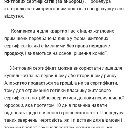
житлових сертифікатів (за вибором)
. Процедура
контролю за використанням коштів з спецрахунку в зп
відсутня.
Компенсація для квартир
і всіх інших житлових
приміщень передбачена лише у формі житлових
сертифікатів, які є іменними
без права передачі/
продажу
, і видаються на основі рішення комісії.
Житловий сертифікат можна використати лише для
купівлі житла на первинному або вторинному ринку.
Але
житло продається за гроші, а не за сертифікати
,
тому для отримання готівки власнику житлового
сертифіката потрібно звернутися до поки невизначеної
юрособи, яка протягом 10 днів повинна надати
відповідь щодо наявності грошових коштів. Процедуру
таких звернень, черговість, як і підстави для відмови і
терміни виплат законопроєктом не визначено. Чи