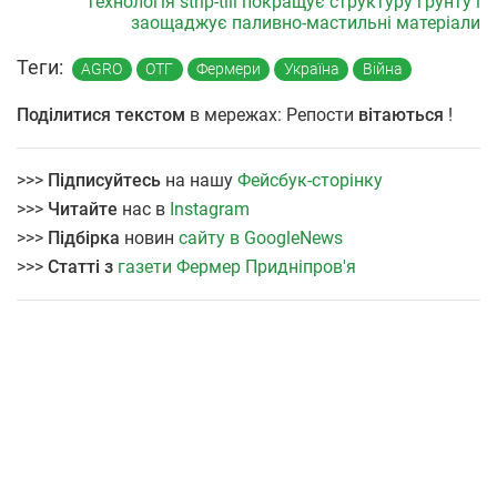
Технологія strip-till покращує структуру ґрунту і
заощаджує паливно-мастильні матеріали
Теги:
AGRO
ОТГ
Фермери
Україна
Війна
Поділитися текстом
в мережах: Репости
вітаються
!
>>>
Підписуйтесь
на нашу
Фейсбук-сторінку
>>>
Читайте
нас в
Instagram
>>>
Підбірка
новин
сайту в GoogleNews
>>>
Статті з
газети Фермер Придніпров'я