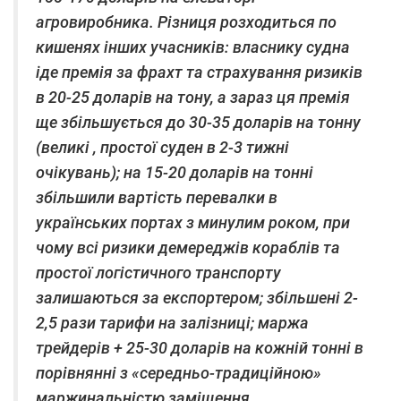
агровиробника. Різниця розходиться по
кишенях інших учасників: власнику судна
іде премія за фрахт та страхування ризиків
в 20-25 доларів на тону, а зараз ця премія
ще збільшується до 30-35 доларів на тонну
(великі , простої суден в 2-3 тижні
очікувань); на 15-20 доларів на тонні
збільшили вартість перевалки в
українських портах з минулим роком, при
чому всі ризики демереджів кораблів та
простої логістичного транспорту
залишаються за експортером; збільшені 2-
2,5 рази тарифи на залізниці; маржа
трейдерів + 25-30 доларів на кожній тонні в
порівнянні з «середньо-традиційною»
маржинальністю заміщення.