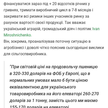
фінансуватися зараз під + 20 відсотків річних у
гривнях, тримати виробничий цикл в 7-8 місяців і
закривати всі ризики інших учасників ринку за
рахунок вартості своєї продукції. Так вважає
український аграрій, громадський діяч і політик
Ivan
Miroshnichenko.
Він, зокрема, проаналізував поточну ситуацію в
агробізнесі і доволі чітко пояснив сьогоднішні виклики
для сільгоспвиробника.
"При світовій ціні на продовольчу пшеницю
в 320-330 доларів на ФОБ у Европі, що в
нормальних умовах мало б бути ціною
еквівалентною для українського
товаровиробника на його елеваторі 260-270
доларів за 1 тонну, замість цього ми маємо
155-170 доларів на елеваторі