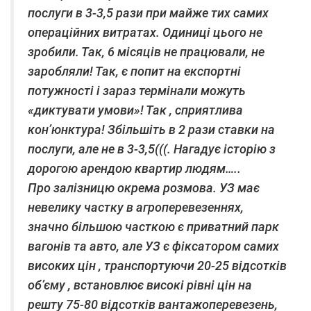
послуги в 3-3,5 рази при майже тих самих
операційних витратах. Одиниці цього не
зробили. Так, 6 місяців не працювали, не
заробляли! Так, є попит на експортні
потужності і зараз термінали можуть
«диктувати умови»! Так , сприятлива
кон’юнктура! Збільшіть в 2 рази ставки на
послуги, але не в 3-3,5(((. Нагадує історію з
дорогою арендою квартир людям…..
Про залізницю окрема розмова. УЗ має
невелику частку в агроперевезеннях,
значно більшою часткою є приватний парк
вагонів та авто, але УЗ є фіксатором самих
високих цін , транспортуючи 20-25 відсотків
об’єму , встановлює високі рівні цін на
решту 75-80 відсотків вантажоперевезень,