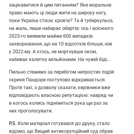
зацікавитися й цим питанням? Яке моральне
право мають ці люди жити на широку ногу,
поки Україна стікає кров’ю? Та й туберкульоз,
на жаль, лише набирає обертів: ось і воєнного
2023-го виявили майже 600 випадків
захворювання, що на 10 відсотків більше, ніж
у 2022-му. А хтось, не моргнувши оком,
набиває калитку мільйонами. На чужій біді…
Пильно стежимо за перебігом непростих подій:
скриня Пандори поступово відкривається.
Проте такі, з дозволу сказати, керівники вже
відповідають власною репутацією: навряд чи
в когось колись підніметься рука ще раз за
них проголосувати.
P.S.
Коли матеріал готувався до друку, стало
відомо, що Вищий антикорупційний суд обрав