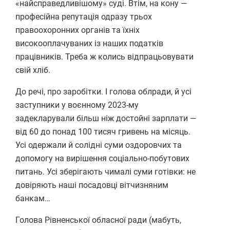
«найсправедливішому» суді. Втім, на кону —
професійна репутація одразу трьох
правоохоронних органів та їхніх
високооплачуваних із наших податків
працівників. Треба ж колись відпрацьовувати
свій хліб.
До речі, про заробітки. І голова облради, й усі
заступники у воєнному 2023-му
задекларували більш ніж достойні зарплати —
від 60 до понад 100 тисяч гривень на місяць.
Усі одержали й солідні суми оздоровчих та
допомогу на вирішення соціально-побутових
питань. Усі зберігають чималі суми готівки: не
довіряють наші посадовці вітчизняним
банкам…
Голова Рівненської обласної ради (мабуть,