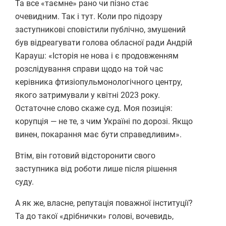
Та все «таємне» рано чи пізно стає
очевидним. Так і тут. Коли про підозру
заступникові сповістили публічно, змушений
був відреагувати голова обласної ради Андрій
Карауш: «Історія не нова і є продовженням
розслідування справи щодо на той час
керівника фтизіопульмонологічного центру,
якого затримували у квітні 2023 року.
Остаточне слово скаже суд. Моя позиція:
корупція — не те, з чим Україні по дорозі. Якщо
винен, покарання має бути справедливим».
Втім, він готовий відсторонити свого
заступника від роботи лише після рішення
суду.
А як же, власне, репутація поважної інституції?
Та до такої «дрібнички» голові, вочевидь,