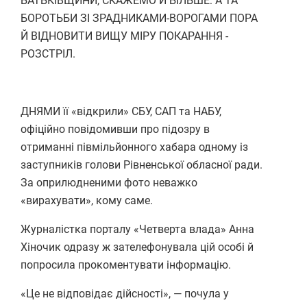
БАТЬКІВЩИНИ, СКАЖЕМО Й БІЛЬШЕ: А ТА
БОРОТЬБИ ЗІ ЗРАДНИКАМИ-ВОРОГАМИ ПОРА
Й ВІДНОВИТИ ВИЩУ МІРУ ПОКАРАННЯ -
РОЗСТРІЛ.
ДНЯМИ її «відкрили» СБУ, САП та НАБУ,
офіційно повідомивши про підозру в
отриманні півмільйонного хабара одному із
заступників голови Рівненської обласної ради.
За оприлюдненими фото неважко
«вирахувати», кому саме.
Журналістка порталу «Четверта влада» Анна
Хіночик одразу ж зателефонувала цій особі й
попросила прокоментувати інформацію.
«Це не відповідає дійсності», — почула у