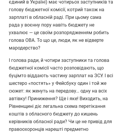
єдиний в Україні) має чотирьох заступників та
голову бюджетної комісії, котрий також на
зарплаті в обласній раді. При цьому сама
рада у воєнну пору навіть бюджету не
ухвалює — це своїм розпорядженням робить
голова ОВА. То що це, люди, як не відверте
мародерство?
І голова ради, й чотири заступники та голова
бюджетної комісії часто розповідають, що
буцімто віддають частину зарплат на ЗСУ. І всі
шестеро «постять» у Фейсбуку один і той же
сюжет: як женуть на передову… одну на всіх
автівку! Приниження? Ще і яке! Виходить, на
Рівненщині діє легальна схема перетікання
коштів з обласного бюджету до кишень
керівників обласної ради? Чи це не привід для
правоохоронців нарешті предметно