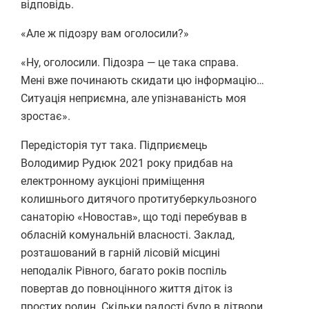
відповідь.
«Але ж підозру вам оголосили?»
«Ну, оголосили. Підозра — це така справа.
Мені вже починають скидати цю інформацію…
Ситуація неприємна, але упізнаваність моя
зростає».
Передісторія тут така. Підприємець
Володимир Рудюк 2021 року придбав на
електронному аукціоні приміщення
колишнього дитячого протитуберкульозного
санаторію «Новостав», що тоді перебував в
обласній комунальній власності. Заклад,
розташований в гарній лісовій місцині
неподалік Рівного, багато років поспіль
повертав до повноцінного життя діток із
простих родин. Скільки радості було в дітвори,