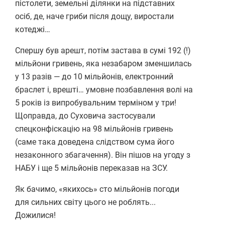
пістолети, земельні ділянки на підставних
осіб, де, наче гриби після дощу, виростали
котеджі…
Спершу був арешт, потім застава в сумі 192 (!)
мільйони гривень, яка незабаром зменшилась
у 13 разів — до 10 мільйонів, електронний
браслет і, врешті… умовне позбавлення волі на
5 років із випробувальним терміном у три!
Щоправда, до Суховича застосували
спецконфіскацію на 98 мільйонів гривень
(саме така доведена слідством сума його
незаконного збагачення). Він пішов на угоду з
НАБУ і ще 5 мільйонів переказав на ЗСУ.
Як бачимо, «якихось» сто мільйонів погоди
для сильних світу цього не роблять...
Дожилися!