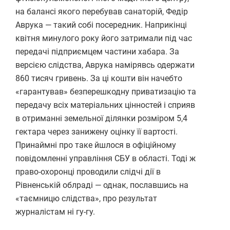
на балансі якого перебував санаторій, Федір
Аврука — такий собі посередник. Наприкінці
квітня минулого року його затримали під час
передачі підприємцем частини хабара. За
версією слідства, Аврука намірявсь одержати
860 тисяч гривень. За ці кошти він начебто
«гарантував» безперешкодну приватизацію та
передачу всіх матеріальних цінностей і сприяв
в отриманні земельної ділянки розміром 5,4
гектара через занижену оцінку її вартості.
Принаймні про таке йшлося в офіційному
повідомленні управління СБУ в області. Тоді ж
право-охоронці проводили слідчі дії в
Рівненській облраді — однак, пославшись на
«таємницю слідства», про результат
журналістам ні гу-гу.