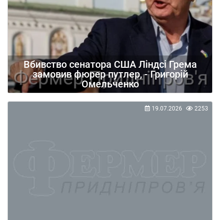
Вбивство сенатора США Ліндсі Грема
замовив фюрер путлер, - Григорій
Омельченко
19.07.2026
2253