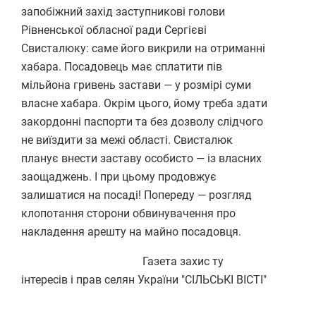
запобіжний захід заступникові голови
Рівненської обласної ради Сергієві
Свисталюку: саме його викрили на отриманні
хабара. Посадовець має сплатити пів
мільйона гривень застави — у розмірі суми
власне хабара. Окрім цього, йому треба здати
закордонні паспорти та без дозволу слідчого
не виїздити за межі області. Свисталюк
планує внести заставу особисто — із власних
заощаджень. І при цьому продовжує
залишатися на посаді! Попереду — розгляд
клопотання сторони обвинувачення про
накладення арешту на майно посадовця.
Газета захис ту
інтересів і прав селян України "СІЛЬСЬКІ ВІСТІ"