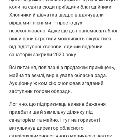
коли на свята сюди приїздили благодійники!
Хлопчики й дівчатка щедро віддячували
віршами і піснями — просто дух
перехоплювало. Адже ще до повномасштабної
війни вони втратили можливість лікуватися
від підступної хвороби: єдиний подібний
санаторій закрили 2020 року…
Всі питання, пов’язані з продажем приміщень,
майна та землі, вирішувала обласна рада.
Аукціонну ж комісію очолював згаданий
заступник голови облради.
Логічно, що підприємець виявив бажання
придбати ще й земельну ділянку під
санаторієм та майно. І тут на горизонті
вигулькнув директор обласного
фтизіопульмонологічного медичного центру,