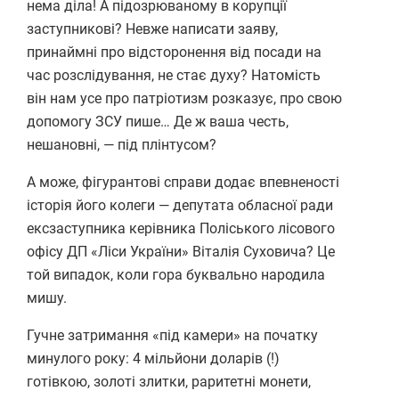
нема діла! А підозрюваному в корупції
заступникові? Невже написати заяву,
принаймні про відсторонення від посади на
час розслідування, не стає духу? Натомість
він нам усе про патріотизм розказує, про свою
допомогу ЗСУ пише… Де ж ваша честь,
нешановні, — під плінтусом?
А може, фігурантові справи додає впевненості
історія його колеги — депутата обласної ради
ексзаступника керівника Поліського лісового
офісу ДП «Ліси України» Віталія Суховича? Це
той випадок, коли гора буквально народила
мишу.
Гучне затримання «під камери» на початку
минулого року: 4 мільйони доларів (!)
готівкою, золоті злитки, раритетні монети,