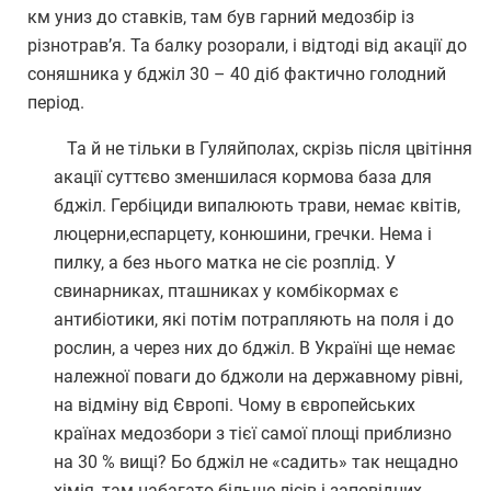
км униз до ставків, там був гарний медозбір із
різнотрав’я. Та балку розорали, і відтоді від акації до
соняшника у бджіл 30 – 40 діб фактично голодний
період.
Та й не тільки в Гуляйполах, скрізь після цвітіння
акації суттєво зменшилася кормова база для
бджіл. Гербіциди випалюють трави, немає квітів,
люцерни,еспарцету, конюшини, гречки. Нема і
пилку, а без нього матка не сіє розплід. У
свинарниках, пташниках у комбікормах є
антибіотики, які потім потрапляють на поля і до
рослин, а через них до бджіл. В Україні ще немає
належної поваги до бджоли на державному рівні,
на відміну від Європі. Чому в європейських
країнах медозбори з тієї самої площі приблизно
на 30 % вищі? Бо бджіл не «садить» так нещадно
хімія, там набагато більше лісів і заповідних