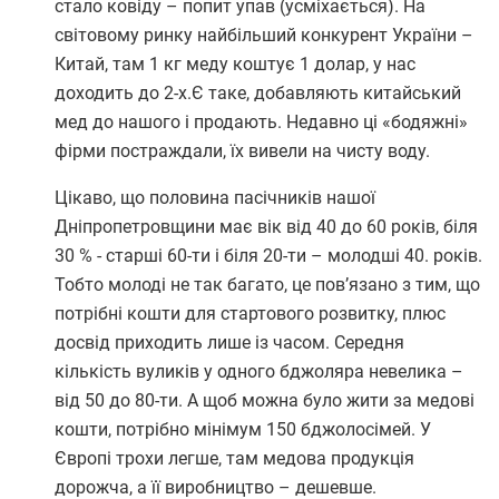
стало ковіду – попит упав (усміхається). На
світовому ринку найбільший конкурент України –
Китай, там 1 кг меду коштує 1 долар, у нас
доходить до 2-х.Є таке, добавляють китайський
мед до нашого і продають. Недавно ці «бодяжні»
фірми постраждали, їх вивели на чисту воду.
Цікаво, що половина пасічників нашої
Дніпропетровщини має вік від 40 до 60 років, біля
30 % - старші 60-ти і біля 20-ти – молодші 40. років.
Тобто молоді не так багато, це пов’язано з тим, що
потрібні кошти для стартового розвитку, плюс
досвід приходить лише із часом. Середня
кількість вуликів у одного бджоляра невелика –
від 50 до 80-ти. А щоб можна було жити за медові
кошти, потрібно мінімум 150 бджолосімей. У
Європі трохи легше, там медова продукція
дорожча, а її виробництво – дешевше.