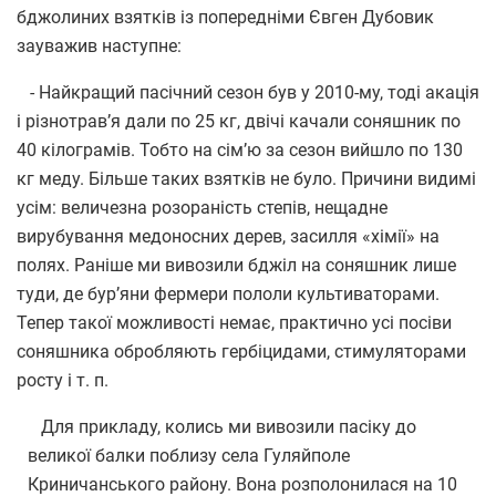
бджолиних взятків із попередніми Євген Дубовик
зауважив наступне:
- Найкращий пасічний сезон був у 2010-му, тоді акація
і різнотрав’я дали по 25 кг, двічі качали соняшник по
40 кілограмів. Тобто на сім’ю за сезон вийшло по 130
кг меду. Більше таких взятків не було. Причини видимі
усім: величезна розораність степів, нещадне
вирубування медоносних дерев, засилля «хімії» на
полях. Раніше ми вивозили бджіл на соняшник лише
туди, де бур’яни фермери пололи культиваторами.
Тепер такої можливості немає, практично усі посіви
соняшника обробляють гербіцидами, стимуляторами
росту і т. п.
Для прикладу, колись ми вивозили пасіку до
великої балки поблизу села Гуляйполе
Криничанського району. Вона розполонилася на 10