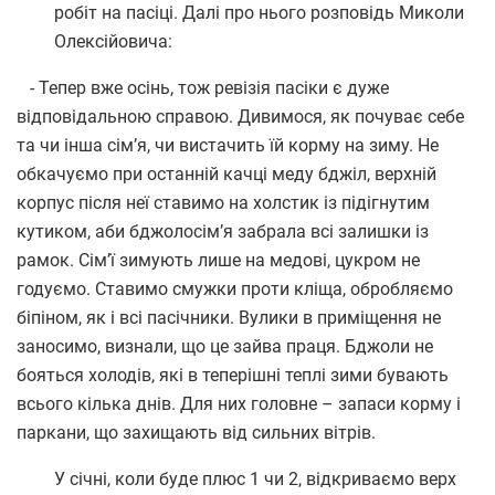
робіт на пасіці. Далі про нього розповідь Миколи
Олексійовича:
- Тепер вже осінь, тож ревізія пасіки є дуже
відповідальною справою. Дивимося, як почуває себе
та чи інша сім’я, чи вистачить їй корму на зиму. Не
обкачуємо при останній качці меду бджіл, верхній
корпус після неї ставимо на холстик із підігнутим
кутиком, аби бджолосім’я забрала всі залишки із
рамок. Сім’ї зимують лише на медові, цукром не
годуємо. Ставимо смужки проти кліща, обробляємо
біпіном, як і всі пасічники. Вулики в приміщення не
заносимо, визнали, що це зайва праця. Бджоли не
бояться холодів, які в теперішні теплі зими бувають
всього кілька днів. Для них головне – запаси корму і
паркани, що захищають від сильних вітрів.
У січні, коли буде плюс 1 чи 2, відкриваємо верх