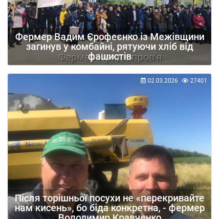
Фермер Вадим Єрофеєнко із Межівщини
загинув у комбайні, рятуючи хліб від
фашистів
02.03.2026
27401
Після торішньої посухи не «перекривайте
нам кисень», бо біда конкретна, - фермер
Володимир Кравченко