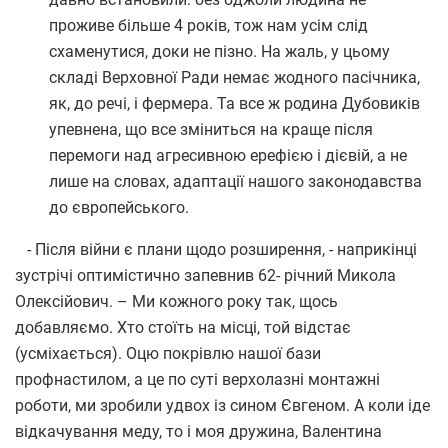
проживе більше 4 років, тож нам усім слід
схаменутися, доки не пізно. На жаль, у цьому
складі Верховної Ради немає жодного пасічника,
як, до речі, і фермера. Та все ж родина Дубовиків
упевнена, що все зміниться на краще після
перемоги над агресивною ерефією і дієвій, а не
лише на словах, адаптації нашого законодавства
до європейського.
- Після війни є плани щодо розширення, - наприкінці
зустрічі оптимістично запевнив 62- річний Микола
Олексійович. – Ми кожного року так, щось
добавляємо. Хто стоїть на місці, той відстає
(усміхається). Оцю покрівлю нашої бази
профнастилом, а це по суті верхолазні монтажні
роботи, ми зробили удвох із сином Євгеном. А коли іде
відкачування меду, то і моя дружина, Валентина