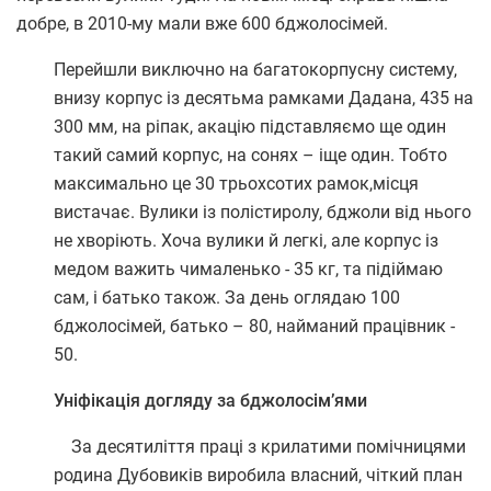
добре, в 2010-му мали вже 600 бджолосімей.
Перейшли виключно на багатокорпусну систему,
внизу корпус із десятьма рамками Дадана, 435 на
300 мм, на ріпак, акацію підставляємо ще один
такий самий корпус, на сонях – іще один. Тобто
максимально це 30 трьохсотих рамок,місця
вистачає. Вулики із полістиролу, бджоли від нього
не хворіють. Хоча вулики й легкі, але корпус із
медом важить чималенько - 35 кг, та підіймаю
сам, і батько також. За день оглядаю 100
бджолосімей, батько – 80, найманий працівник -
50.
Уніфікація догляду за бджолосім’ями
За десятиліття праці з крилатими помічницями
родина Дубовиків виробила власний, чіткий план