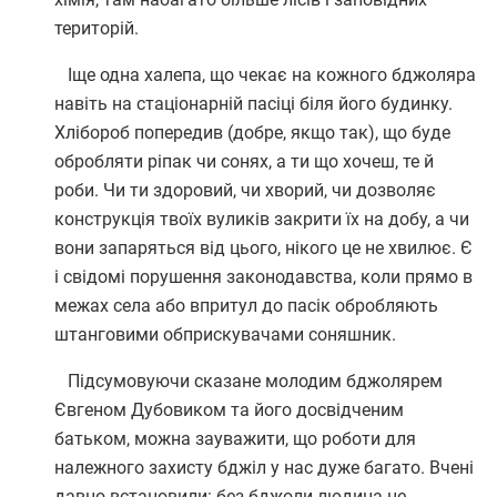
територій.
Іще одна халепа, що чекає на кожного бджоляра
навіть на стаціонарній пасіці біля його будинку.
Хлібороб попередив (добре, якщо так), що буде
обробляти ріпак чи сонях, а ти що хочеш, те й
роби. Чи ти здоровий, чи хворий, чи дозволяє
конструкція твоїх вуликів закрити їх на добу, а чи
вони запаряться від цього, нікого це не хвилює. Є
і свідомі порушення законодавства, коли прямо в
межах села або впритул до пасік обробляють
штанговими обприскувачами соняшник.
Підсумовуючи сказане молодим бджолярем
Євгеном Дубовиком та його досвідченим
батьком, можна зауважити, що роботи для
належного захисту бджіл у нас дуже багато. Вчені
давно встановили: без бджоли людина не