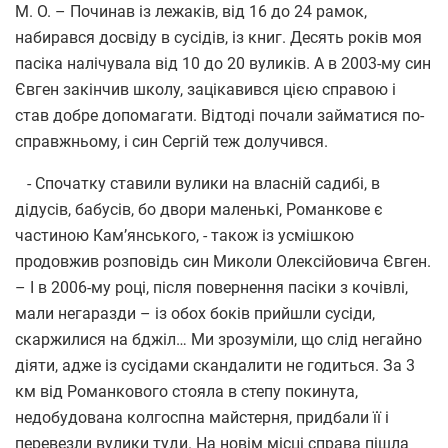
М. О. – Починав із лежаків, від 16 до 24 рамок,
набирався досвіду в сусідів, із книг. Десять років моя
пасіка налічувала від 10 до 20 вуликів. А в 2003-му син
Євген закінчив школу, зацікавився цією справою і
став добре допомагати. Відтоді почали займатися по-
справжньому, і син Сергій теж долучився.
- Спочатку ставили вулики на власній садибі, в
дідусів, бабусів, бо двори маленькі, Романкове є
частиною Кам’янського, - також із усмішкою
продовжив розповідь син Миколи Олексійовича Євген.
– І в 2006-му році, після повернення пасіки з кочівлі,
мали негаразди – із обох боків прийшли сусіди,
скаржилися на бджіл… Ми зрозуміли, що слід негайно
діяти, адже із сусідами скандалити не годиться. За 3
км від Романкового стояла в степу покинута,
недобудована колгоспна майстерня, придбали її і
перевезли вулики туди. На новім місці справа пішла