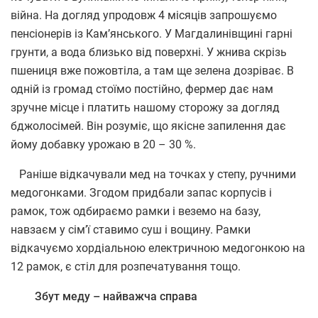
війна. На догляд упродовж 4 місяців запрошуємо
пенсіонерів із Кам’янського. У Магдалинівщині гарні
грунти, а вода близько від поверхні. У жнива скрізь
пшениця вже пожовтіла, а там ще зелена дозріває. В
одній із громад стоїмо постійно, фермер дає нам
зручне місце і платить нашому сторожу за догляд
бджолосімей. Він розуміє, що якісне запилення дає
йому добавку урожаю в 20 – 30 %.
Раніше відкачували мед на точках у степу, ручними
медогонками. Згодом придбали запас корпусів і
рамок, тож одбираємо рамки і веземо на базу,
навзаєм у сім’ї ставимо суш і вощину. Рамки
відкачуємо хордіальною електричною медогонкою на
12 рамок, є стіл для розпечатування тощо.
Збут меду – найважча справа