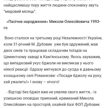
найщасливішу пору життя людини споконвіку звуть
“медовий місяць”.
«Пасічне народження» Миколи Олексійовича 1993-
го
Воно сталося на третьому році Незалежності України,
коли 31-річний М. Дубовик уже був одружений, мав
двох синів та працював складачем поїздів на
Цементному заводі в Кам’янському. Якось зауважив,
що випадковий укус бджоли не викликав у нього
ніякої реакції. Одразу метнувся до сусіда в давньому
козацькому селі Романкове: «Посади бджолу на руку,
хай ужалить!» І знову – нічого!
- Відтоді без бджіл вже не уявляв свого життя, - із
усмішкою оповідає приязний, кремезний Микола
Олексійович на просторій, охайній базі ФОП Дубовик