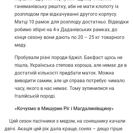
ганеманівську решітку, аби не мати клопоту із
розплодом при відкачуванні другого корпусу.
Матці 10 рамок для розплоду достатньо. Відводки
робимо збірні на 4-х Даданівських рамках, до
кінця сезону вони дають по 20 – 25 кг товарного
меду.
Пробували різні породи бджіл. Бакфаст щось не
пішла, Українська степова хороша, але немає де в
достатній кількості придбати маток. Можна
виводити самим, але ця справа потребує чимало
часу, якого в нас немає. Тому зупинилися на
Італійській породі.
«Кочуємо в Мишурин Ріг і Магдалинівщину»
Цей сезон пасічники з медом, на соняшнику качали
двічі. Акація цей рік дала краще, сонях – дещо гірше