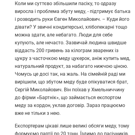
Коли ми суттєво збільшили пасіку, то одразу
виросла і проблема збуту меду, - підтримує батька
і розводить руки Євген Миколайович. – Куди його
дівати? У звичні кондитерські, хлібопекарні тощо
можна здати, але небагато. Люди для себе
купують, але нечасто. Зазвичай людина швидше
віддасть 200 гривень за кілограм зварених із
цукру з часточкою меду цукерок, аніж купить мед,
натуральний продукт, за набагато нижчою ціною.
Чомусь це досі так, на жаль. На сімейній раді ми
вирішили, що збутом меду буде опікуватися брат,
Сергій Миколайович. Він поїхав у Хмельниччину
до фірми «Бартнік», що займається експортом
меду за кордон, уклав договір. Зараз працюємо
вже не тільки з нею.
Експортерам цікаві лише великі обсяги меду, тому
формуємо партії по 20 тонн. Їздимо до пасічників,