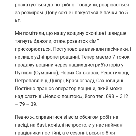
розкатується до потрібної товщини, розрізається
за розміром. Добу сохне і пакується в пачки по 5
кг.
Ми помітили, що нашу вощину охочіше і швидше
тягнуть бджоли, отже, розвиток сім’ї
прискорюється. Поступово це визнали пасічники, і
не лише уДніпропетровщині. Тепер маємо 7 точок
продажу вощини через наших дистриб’юторів у
Путивлі (Сумщина), Нових Санжарах, Решетилівці,
Петропавлівці, Дніпрі, Краснограді, Сахновщині.
Постійно працює оператор вощини, який може
надіслати її «Новою поштою», його тел. 098 – 312
– 79 – 39.
Певно ж, справитися зі всім обсягом робіт на
пасіці, на базі, кочівлі непросто, є у нас наймані
працівники постійні, а є сезонні, всього біля