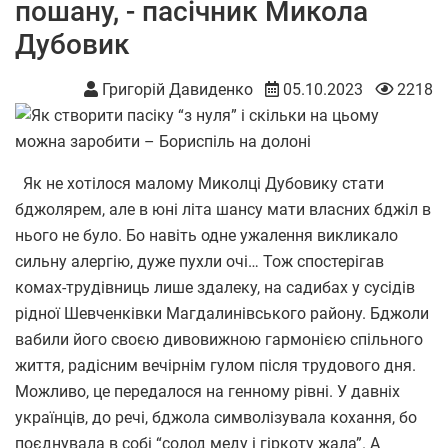
пошану, - пасічник Микола
Дубовик
Григорій Давиденко
05.10.2023
2218
Як не хотілося малому Миколці Дубовику стати
бджолярем, але в юні літа шансу мати власних бджіл в
нього не було. Бо навіть одне ужалення викликало
сильну алергію, дуже пухли очі… Тож спостерігав
комах-трудівниць лише здалеку, на садибах у сусідів
рідної Шевченківки Магдалинівського району. Бджоли
вабили його своєю дивовижною гармонією спільного
життя, радісним вечірнім гулом після трудового дня.
Можливо, це передалося на генному рівні. У давніх
українців, до речі, бджола символізувала кохання, бо
поєднувала в собі “солод меду і гіркоту жала”. А