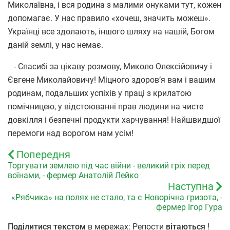
Миколаївна, і вся родина з малими онуками тут, кожен
допомагає. У нас правило «хочеш, значить можеш».
Українці все здолають, іншого шляху на нашій, Богом
даній землі, у нас немає.
- Спасибі за цікаву розмову, Миколо Олексійовичу і
Євгене Миколайовичу! Міцного здоров’я вам і вашим
родинам, подальших успіхів у праці з крилатою
помічницею, у відстоюванні прав людини на чисте
довкілля і безпечні продукти харчування! Найшвидшої
перемоги над ворогом нам усім!
Попередня
Торгувати землею під час війни - великий гріх перед
воїнами, - фермер Анатолій Лейко
Наступна
«Рябчика» на полях не стало, та є Новорічна гризота, -
фермер Ігор Гура
Поділитися текстом
в мережах: Репости
вітаються
!