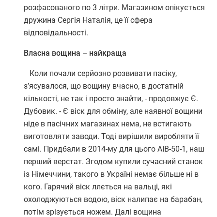
розфасованого по 3 літри. Магазином опікується
дружина Сергія Наталія, це її сфера
відповідальності.
Власна вощина – найкраща
Коли почали серйозно розвивати пасіку,
з’ясувалося, що вощину вчасно, в достатній
кількості, не так і просто знайти, - продовжує Є.
Дубовик. - Є віск для обміну, але наявної вощини
ніде в пасічних магазинах нема, не встигають
виготовляти заводи. Тоді вирішили виробляти її
самі. Придбали в 2014-му для цього АІВ-50-1, наш
перший верстат. Згодом купили сучасний станок
із Німеччини, такого в Україні немає більше ні в
кого. Гарячий віск ллється на вальці, які
охолоджуються водою, віск налипає на барабан,
потім зрізується ножем. Далі вощина