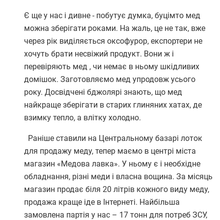
Є ще у нас і дивне - побутує думка, буцімто мед
можна зберігати роками. На жаль, це не так, вже
через рік виділяється оксофурор, експортери не
хочуть брати несвіжий продукт. Вони ж і
перевіряють мед , чи немає в ньому шкідливих
домішок. Заготовляємо мед упродовж усього
року. Досвідчені бджолярі знають, що мед
найкраще зберігати в старих глиняних хатах, де
взимку тепло, а влітку холодно.
Раніше ставили на Центральному базарі лоток
для продажу меду, тепер маємо в центрі міста
магазин «Медова лавка». У ньому є і необхідне
обладнання, різні меди і власна вощина. За місяць
магазин продає біля 20 літрів кожного виду меду,
продажа краще іде в Інтернеті. Найбільша
замовлена партія у нас – 17 тонн для потреб ЗСУ,