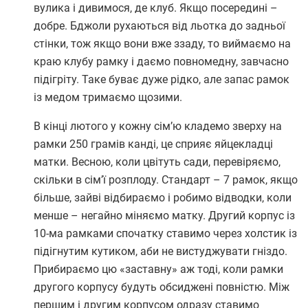
вулика і дивимося, де клуб. Якщо посередині –
добре. Бджоли рухаються від льотка до задньої
стінки, тож якщо вони вже ззаду, то виймаємо на
краю клубу рамку і даємо повномедну, завчасно
підігріту. Таке буває дуже рідко, але запас рамок
із медом тримаємо щозими.
В кінці лютого у кожну сім’ю кладемо зверху на
рамки 250 грамів канді, це сприяє яйцекладці
матки. Весною, коли цвітуть сади, перевіряємо,
скільки в сім’ї розплоду. Стандарт – 7 рамок, якщо
більше, зайві відбираємо і робимо відводки, коли
менше – негайно міняємо матку. Другий корпус із
10-ма рамками спочатку ставимо через холстик із
підігнутим кутиком, аби не вистуджувати гніздо.
Прибираємо цю «заставну» аж тоді, коли рамки
другого корпусу будуть обсиджені повністю. Між
першим і другим корпусом одразу ставимо