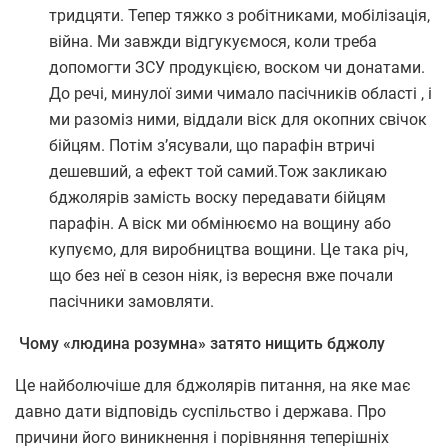
тридцяти. Тепер тяжко з робітниками, мобілізація,
війна. Ми завжди відгукуємося, коли треба
допомогти ЗСУ продукцією, воском чи донатами.
До речі, минулої зими чимало пасічників області , і
ми разоміз ними, віддали віск для окопних свічок
бійцям. Потім з’ясували, що парафін втричі
дешевший, а ефект той самий.Тож закликаю
бджолярів замість воску передавати бійцям
парафін. А віск ми обмінюємо на вощину або
купуємо, для виробництва вощини. Це така річ,
що без неї в сезон ніяк, із вересня вже почали
пасічники замовляти.
Чому «людина розумна» затято нищить бджолу
Це найболючіше для бджолярів питання, на яке має
давно дати відповідь суспільство і держава. Про
причини його виникнення і порівняння теперішніх