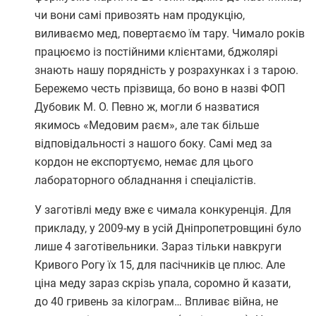
чи вони самі привозять нам продукцію,
виливаємо мед, повертаємо їм тару. Чимало років
працюємо із постійними клієнтами, бджолярі
знають нашу порядність у розрахунках і з тарою.
Бережемо честь прізвища, бо воно в назві ФОП
Дубовик М. О. Певно ж, могли б назватися
якимось «Медовим раєм», але так більше
відповідальності з нашого боку. Самі мед за
кордон не експортуємо, немає для цього
лабораторного обладнання і спеціалістів.
У заготівлі меду вже є чимала конкуренція. Для
прикладу, у 2009-му в усій Дніпропетровщині було
лише 4 заготівельники. Зараз тільки навкруги
Кривого Рогу їх 15, для пасічників це плюс. Але
ціна меду зараз скрізь упала, соромно й казати,
до 40 гривень за кілограм… Впливає війна, не