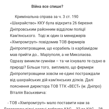
Війна все спише?
Кримінальна справа за ч. 3 ст. 190
«Шахрайство» ККУ була відкрита 26 березня
Дніпровським районним відділом поліції
Кам’янського. Тоді ж один із менеджерів
«Хімпромгруп» повідомив ТОВ фермерів
Дніпропетровщини, що корабель із карбамідом
мав прийти до… Маріуполя, а не Миколаєва.
Одразу виникли сумніви – та чи існувало те судно в
природі? Більше того, випливло, що фермери
Дніпропетровщини зовсім не єдині постраждали
від шахрайських дій кам’янських ділків. Далі
пояснення директора ТОВ ТТК «ВЕСТ» (м. Дніпро)
Віталія Васькевича:
- ТОВ «Хімпромгруп» мало поставити нам за