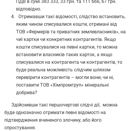
ПДВ в сумі 383 333, 33 грн. та 111 666, 67 грн.
відповідно.
Отримавши такі відомості, слідство встановить,
яким чином списувалися кошти, отримані від
ТОВ «Фермерів та приватних землевласників», на
чиї картки чи конкретних контрагентів. Якщо
кошти списувалися на певні картки, то можна
встановити власників таких карток, а якщо
списувалися на контрагента чи контрагентів, то
буде реальна можливість слідчим шляхом
перевірити контрагентів – могли вони, чи ні,
поставити ТОВ «Хімпромгруп» мінеральні
добрива?
Здійснивши такі першочергові слідчі дії, можна
буде однозначно отримати певні відомості на
підтвердження вчиненого злочину, або його
спростування.