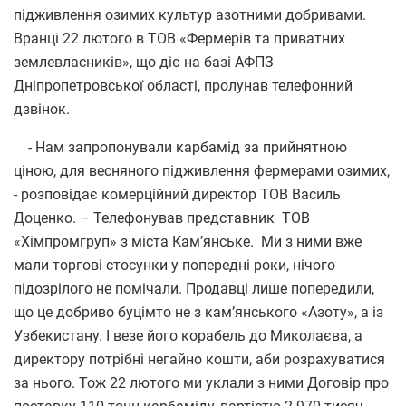
підживлення озимих культур азотними добривами.
Вранці 22 лютого в ТОВ «Фермерів та приватних
землевласників», що діє на базі АФПЗ
Дніпропетровської області, пролунав телефонний
дзвінок.
- Нам запропонували карбамід за прийнятною
ціною, для весняного підживлення фермерами озимих,
- розповідає комерційний директор ТОВ Василь
Доценко. – Телефонував представник ТОВ
«Хімпромгруп» з міста Кам’янське. Ми з ними вже
мали торгові стосунки у попередні роки, нічого
підозрілого не помічали. Продавці лише попередили,
що це добриво буцімто не з кам’янського «Азоту», а із
Узбекистану. І везе його корабель до Миколаєва, а
директору потрібні негайно кошти, аби розрахуватися
за нього. Тож 22 лютого ми уклали з ними Договір про