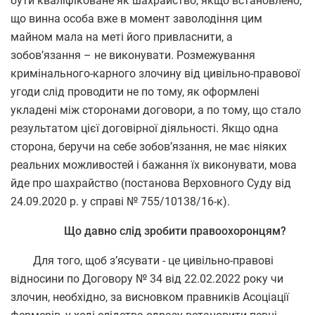
бути кваліфіковане як шахрайство, якщо встановлено,
що винна особа вже в момент заволодіння цим
майном мала на меті його привласнити, а
зобов’язання – не виконувати. Розмежування
кримінального-карного злочину від цивільно-правової
угоди слід проводити не по тому, як оформлені
укладені між сторонами договори, а по тому, що стало
результатом цієї договірної діяльності. Якщо одна
сторона, беручи на себе зобов’язання, не має ніяких
реальних можливостей і бажання їх виконувати, мова
йде про шахрайство (постанова Верховного Суду від
24.09.2020 р. у справі № 755/10138/16-к).
Що давно слід зробити правоохоронцям?
Для того, щоб з’ясувати - це цивільно-правові
відносини по Договору № 34 від 22.02.2022 року чи
злочин, необхідно, за висновком правників Асоціації