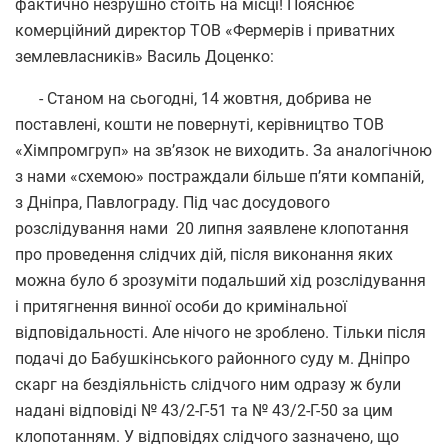
фактично незрушно стоїть на місці! Пояснює
комерційний директор ТОВ «Фермерів і приватних
землевласників» Василь Доценко:
- Станом на сьогодні, 14 жовтня, добрива не
поставлені, кошти не повернуті, керівництво ТОВ
«Хімпромгруп» на зв’язок не виходить. За аналогічною
з нами «схемою» постраждали більше п’яти компаній,
з Дніпра, Павлограду. Під час досудового
розслідування нами 20 липня заявлене клопотання
про проведення слідчих дій, після виконання яких
можна було б зрозуміти подальший хід розслідування
і притягнення винної особи до кримінальної
відповідальності. Але нічого не зроблено. Тільки після
подачі до Бабушкінського районного суду м. Дніпро
скарг на бездіяльність слідчого ним одразу ж були
надані відповіді № 43/2-Г-51 та № 43/2-Г-50 за цим
клопотанням. У відповідях слідчого зазначено, що