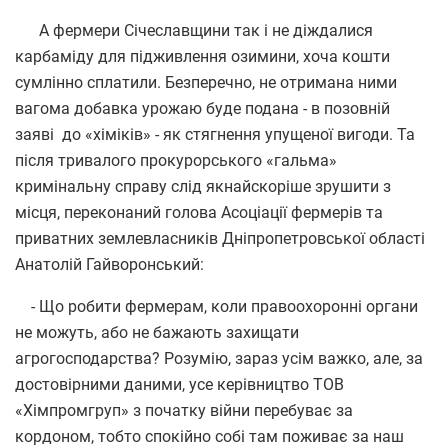
А фермери Січеславщини так і не діждалися
карбаміду для підживлення озимини, хоча кошти
сумлінно сплатили. Безперечно, не отримана ними
вагома добавка урожаю буде подана - в позовній
заяві до «хіміків» - як стягнення упущеної вигоди. Та
після тривалого прокурорського «гальма»
кримінальну справу слід якнайскоріше зрушити з
місця, переконаний голова Асоціації фермерів та
приватних землевласників Дніпропетровської області
Анатолій Гайворонський:
- Що робити фермерам, коли правоохоронні органи
не можуть, або не бажають захищати
агрогосподарства? Розумію, зараз усім важко, але, за
достовірними даними, усе керівництво ТОВ
«Хімпромгруп» з початку війни перебуває за
кордоном, тобто спокійно собі там поживає за наш