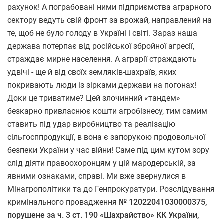
рахунок! А пограбовані ними підприємства аграрного
сектору ведуть свій фронт за врожай, направлений на
те, щоб не було голоду в Україні і світі. Зараз наша
держава потерпає від російської збройної агресії,
страждає мирне населення. А аграрії страждають
удвічі - ще й від своїх земляків-шахраїв, яких
покривають люди із зірками держави на погонах!
Доки це триватиме? Цей злочинний «тандем»
безкарно привласнює кошти агробізнесу, тим самим
ставить під удар виробництво та реалізацію
сільгосппродукції, в вона є запорукою продовольчої
безпеки України у час війни! Саме під цим кутом зору
слід діяти правоохоронцям у цій мародерській, за
явними ознаками, справі. Ми вже звернулися в
Мінагрополітики та до Генпрокуратури. Розслідування
кримінального провадження
№ 12022041030000375,
порушене за ч. 3 ст. 190 «Шахрайство» КК України,