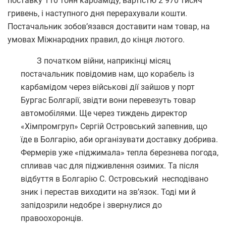
поставку 110 тонн карбаміду, вартістю 2 970 тисяч
гривень, і наступного дня перерахували кошти.
Постачальник зобов’язався доставити нам товар, на
умовах Міжнародних правил, до кінця лютого.
З початком війни, наприкінці місяц
постачальник повідомив нам, що корабель із
карбамідом через військові дії зайшов у порт
Бургас Болгарії, звідти вони перевезуть товар
автомобілями. Ще через тиждень директор
«Хімпромгруп» Сергій Островський запевнив, що
їде в Болгарію, аби організувати доставку добрива.
Фермерів уже «піджимала» тепла березнева погода,
спливав час для підживлення озимих. Та після
відбуття в Болгарію С. Островський несподівано
зник і перестав виходити на зв’язок. Тоді ми й
запідозрили недобре і звернулися до
правоохоронців.