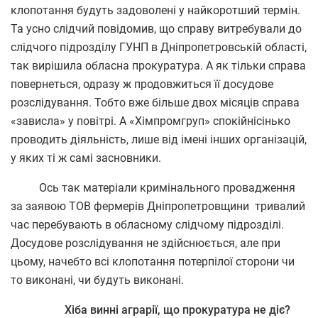
клопотання будуть задоволені у найкоротший термін.
Та усно слідчий повідомив, що справу витребували до
слідчого підрозділу ГУНП в Дніпропетровській області,
так вирішила обласна прокуратура. А як тільки справа
повернеться, одразу ж продовжиться її досудове
розслідування. Тобто вже більше двох місяців справа
«зависла» у повітрі. А «Хімпромгруп» спокійнісінько
проводить діяльність, лише від імені інших організацій,
у яких ті ж самі засновники.
Ось так матеріали кримінального провадження
за заявою ТОВ фермерів Дніпропетровщини тривалий
час перебувають в обласному слідчому підрозділі.
Досудове розслідування не здійснюється, але при
цьому, начебто всі клопотання потерпілої сторони чи
то виконані, чи будуть виконані.
Хіба винні аграрії, що прокуратура не діє?