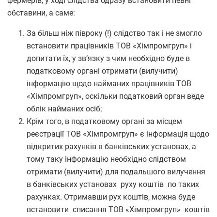
фермерів, у ході слідства одразу встановити певні
обставини, а саме:
За більш ніж півроку (!) слідство так і не змогло
встановити працівників ТОВ «Хімпромгруп» і
допитати їх, у зв’язку з чим необхідно буде в
податковому органі отримати (вилучити)
інформацію щодо найманих працівників ТОВ
«Хімпромгруп», оскільки податковий орган веде
облік найманих осіб;
Крім того, в податковому органі за місцем
реєстрації ТОВ «Хімпромгруп» є інформація щодо
відкритих рахунків в банківських установах, а
тому таку інформацію необхідно слідством
отримати (вилучити) для подальшого вилучення
в банківських установах руху коштів по таких
рахунках. Отримавши рух коштів, можна буде
встановити списання ТОВ «Хімпромгруп» коштів