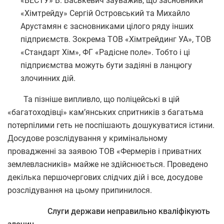
«ВЕСТУ» В. Васькевич зауважив, що засновники
«Хімтрейду» Сергій Островський та Михайло
Арустамян є засновниками цілого ряду інших
підприємств. Зокрема ТОВ «Хімтрейдинг УА», ТОВ
«Стандарт Хім», ФГ «Радісне поле». Тобто і ці
підприємства можуть бути задіяні в ланцюгу
злочинних дій.
Та пізніше випливло, що поліцейські в цій
«багатоходівці» кам’янських спритників з багатьма
потерпілими геть не поспішають дошукуватися істини.
Досудове розслідування у кримінальному
провадженні за заявою ТОВ «Фермерів і приватних
землевласників» майже не здійснюється. Проведено
декілька першочергових слідчих дій і все, досудове
розслідування на цьому припинилося.
Слуги держави неправильно кваліфікують