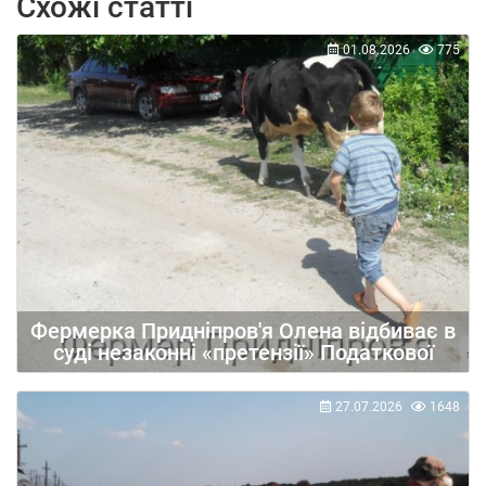
Схожі статті
01.08.2026
775
Фермерка Придніпров'я Олена відбиває в
суді незаконні «претензії» Податкової
27.07.2026
1648