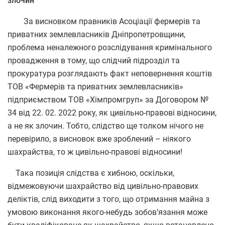
злочин
За висновком правників Асоціації фермерів та
приватних землевласників Дніпропетровщини,
проблема неналежного розслідування кримінального
провадження в тому, що слідчий підрозділ
та
прокуратура розглядають факт неповернення коштів
ТОВ «Фермерів та приватних землевласників»
підприємством ТОВ «Хімпромгруп» за Договором №
34 від 22. 02. 2022 року, як цивільно-правові відносини,
а не як злочин. Тобто, слідство ще толком нічого не
перевірило, а висновок вже зроблений – ніякого
шахрайства, то ж цивільно-правові відносини!
Така позиція слідства є хибною, оскільки,
відмежовуючи шахрайство від цивільно-правових
деліктів, слід виходити з того, що отримання майна з
умовою виконання якого-небудь зобов’язання може