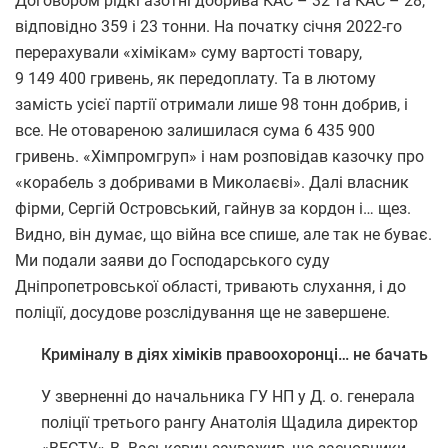
Договором рідкі азотні добрива КАС – 32 та КАС – 28,
відповідно 359 і 23 тонни. На початку січня 2022-го
перерахували «хімікам» суму вартості товару,
9 149 400 гривень, як передоплату. Та в лютому
замість усієї партії отримали лише 98 тонн добрив, і
все. Не отовареною залишилася сума 6 435 900
гривень. «Хімпромгруп» і нам розповідав казочку про
«корабель з добривами в Миколаєві». Далі власник
фірми, Сергій Островський, гайнув за кордон і… щез.
Видно, він думає, що війна все спише, але так не буває.
Ми подали заяви до Господарського суду
Дніпропетровської області, тривають слухання, і до
поліції, досудове розслідування ще не завершене.
Криміналу в діях хіміків правоохоронці… не бачать
У зверненні до начальника ГУ НП у Д. о. генерала
поліції третього рангу Анатолія Щадила директор