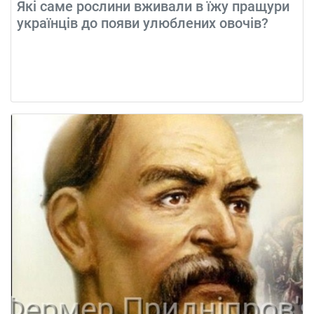
Які саме рослини вживали в їжу пращури
українців до появи улюблених овочів?