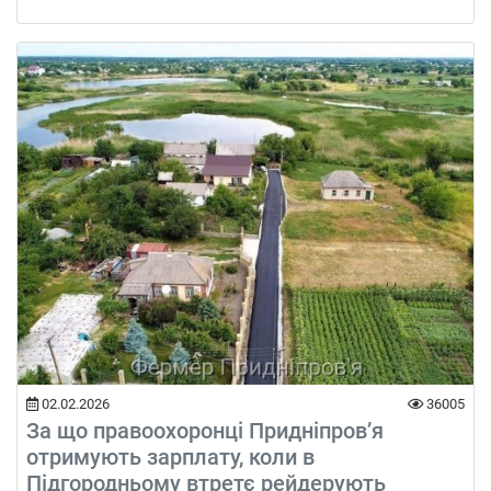
02.02.2026
36005
За що правоохоронці Придніпров’я
отримують зарплату, коли в
Підгородньому втретє рейдерують