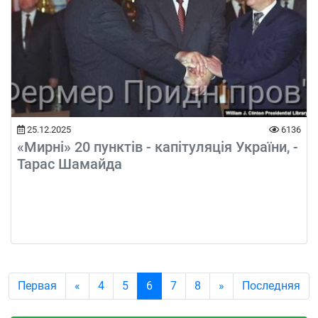
25.12.2025
6136
«Мирні» 20 пунктів - капітуляція України, -
Тарас Шамайда
(current)
Первая
«
4
5
6
7
8
»
Последняя